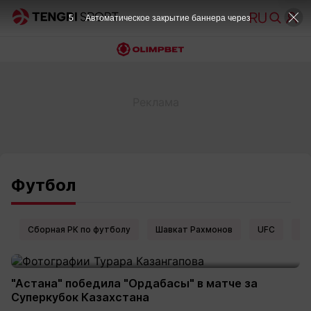
5
Автоматическое закрытие баннера через
Футбол
Сборная РК по футболу
Шавкат Рахмонов
UFC
Ел
"Астана" победила "Ордабасы" в матче за
Суперкубок Казахстана