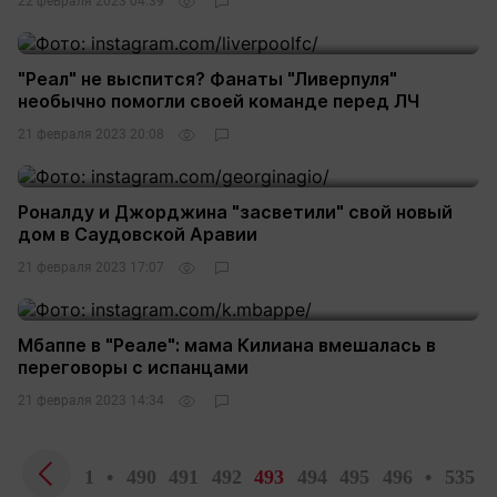
22 февраля 2023 04:39
"Реал" не выспится? Фанаты "Ливерпуля"
необычно помогли своей команде перед ЛЧ
21 февраля 2023 20:08
Роналду и Джорджина "засветили" свой новый
дом в Саудовской Аравии
21 февраля 2023 17:07
Мбаппе в "Реале": мама Килиана вмешалась в
переговоры с испанцами
21 февраля 2023 14:34
1
•
490
491
492
493
494
495
496
•
535