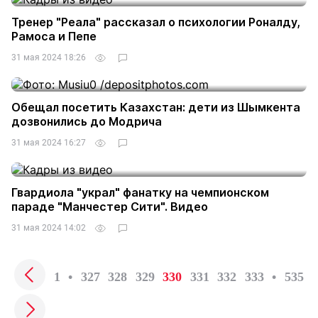
Тренер "Реала" рассказал о психологии Роналду,
Рамоса и Пепе
31 мая 2024 18:26
Обещал посетить Казахстан: дети из Шымкента
дозвонились до Модрича
31 мая 2024 16:27
Гвардиола "украл" фанатку на чемпионском
параде "Манчестер Сити". Видео
31 мая 2024 14:02
1
•
327
328
329
330
331
332
333
•
535