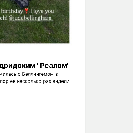
адридским "Реалом"
милась с Беллингемом в
 пор ее несколько раз видели