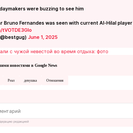
idaymakers were buzzing to see him
r Bruno Fernandes was seen with current Al-Hilal player
om/tVOTDE3GIo
 (@bestgug)
June 1, 2025
тали с чужой невестой во время отдыха: фото
шими новостями в Google News
Реал
девушка
Отношения
дерацию редакцией