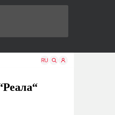
“Реала“
TRAVEL
EDU
Моя страна
Новости