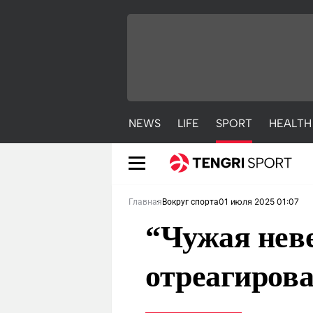
NEWS
LIFE
SPORT
HEALTH
01 июля 2025 01:07
Главная
Вокруг спорта
“Чужая неве
отреагирова
NEWS
LIFE
S
Новости
Красиво
С