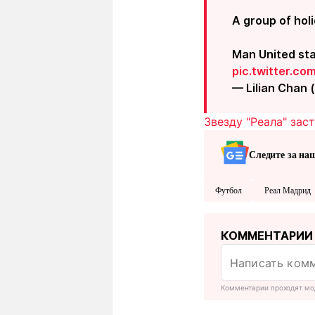
A group of hol
Man United sta
pic.twitter.c
— Lilian Chan
Звезду "Реала" зас
Следите за на
Футбол
Реал Мадрид
КОММЕНТАРИИ
Комментарии проходят мо