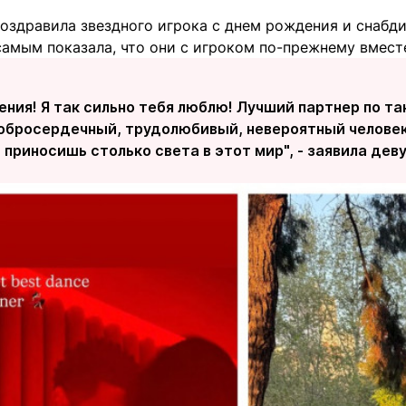
поздравила звездного игрока с днем рождения и снабд
самым показала, что они с игроком по-прежнему вмест
дения! Я так сильно тебя люблю! Лучший партнер по т
обросердечный, трудолюбивый, невероятный человек,
 приносишь столько света в этот мир", - заявила дев