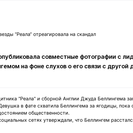
Статьи
округ спорта
Статьи
Полезное
ренды
Блоги
ига
Обзоры
емпионов
Спецпроек
опубликовала совместные фотографии с ли
гемом на фоне слухов о его связи с другой
Контакты редакции
Вакансии
Реклама
Пресс-центр
клама
итника "Реала" и сборной Англии Джуда Беллингема з
+7 (700) 3 888 188
Девушка в фате схватила Беллингема за ягодицы, пока 
достоянием общественности.
социальных сетях утверждали, что Беллингем рассталс