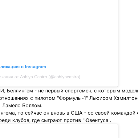
бликацию в Instagram
кация от Ashlyn Castro (@ashlyncastro)
, Беллингем - не первый спортсмен, с которым модель
 отношениях с пилотом "Формулы-1" Льюисом Хэмилтон
 Ламело Боллом.
нгема, то сейчас он вновь в США - со своей командой 
еди клубов, где сыграют против "Ювентуса".