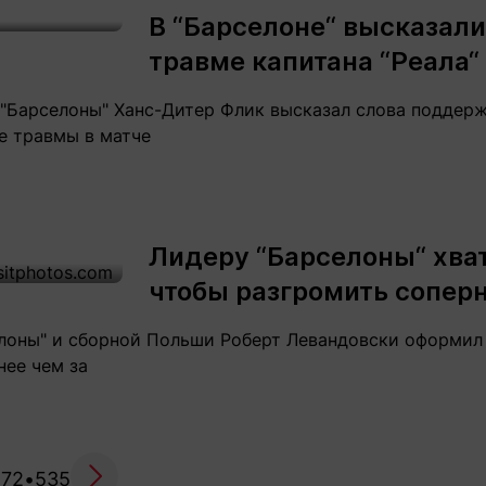
В “Барселоне“ высказали
травме капитана “Реала“
 "Барселоны" Ханс-Дитер Флик высказал слова поддер
е травмы в матче
Лидеру “Барселоны“ хват
чтобы разгромить сопер
лоны" и сборной Польши Роберт Левандовски оформил 
нее чем за
272
•
535