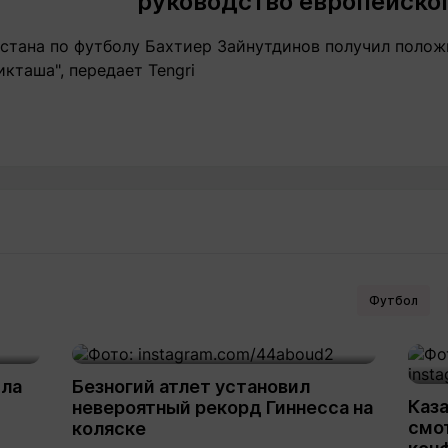
руководство европейског
стана по футболу Бахтиер Зайнутдинов получил полож
кташа", передает Tengri
Футбол
ила
Безногий атлет установил
Каза
невероятный рекорд Гиннесса на
смот
коляске