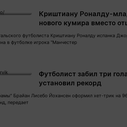
Криштиану Роналду-мл
нового кумира вместо от
гальского футболиста Криштиану Роналду испанка Дж
на в футболке игрока "Манчестер
Футболист забил три гола
установил рекорд
мы" Брайан Лисебо Йохансен оформил хет-трик на 96-
нд, передает