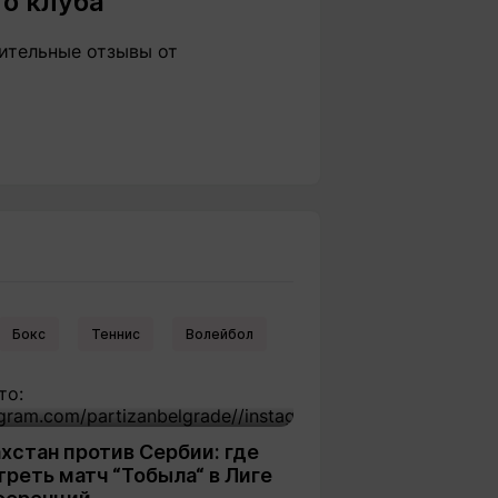
о клуба
ительные отзывы от
Бокс
Теннис
Волейбол
хстан против Сербии: где
реть матч “Тобыла“ в Лиге