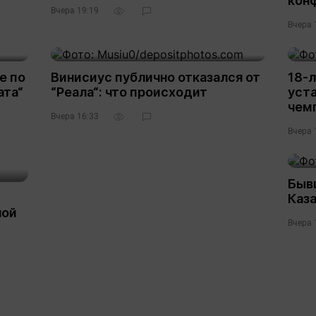
кон
Вчера 19:19
Вчера 
е по
Винисиус публично отказался от
18-л
ата“
“Реала“: что происходит
уста
чем
Вчера 16:33
1
Вчера 
Быв
Каза
ной
Вчера 