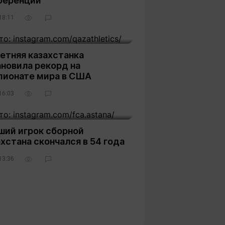
ференций
18:11
3
етняя казахстанка
новила рекорд на
пионате мира в США
16:03
3
ший игрок сборной
хстана скончался в 54 года
13:36
1