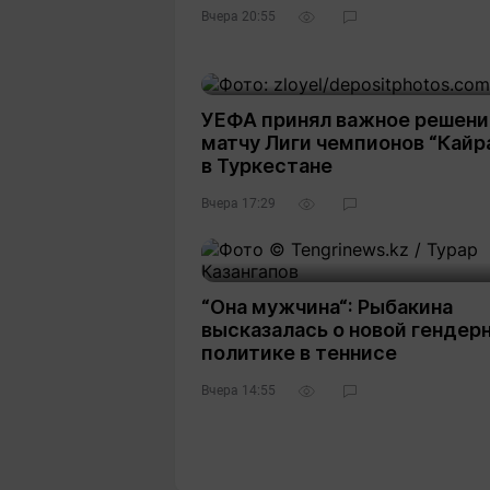
Вчера 20:55
УЕФА принял важное решени
матчу Лиги чемпионов “Кайр
в Туркестане
Вчера 17:29
6
“Она мужчина“: Рыбакина
высказалась о новой гендер
политике в теннисе
Вчера 14:55
4