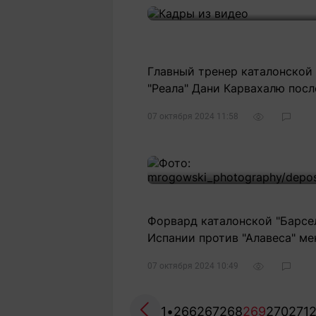
Главный тренер каталонской
"Реала" Дани Карвахалю посл
07 октября 2024 11:58
1
Форвард каталонской "Барсе
Испании против "Алавеса" ме
07 октября 2024 10:49
1
•
266
267
268
269
270
271