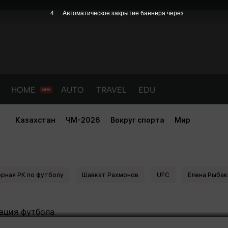
3
Автоматическое закрытие баннера через
HOME
AUTO
TRAVEL
EDU
Казахстан
ЧМ-2026
Вокруг спорта
Мир
ова останется без фанатов на м
рная РК по футболу
Шавкат Рахмонов
UFC
Елена Рыбак
PORT
HEALTH
HOME
AUTO
Новости
порт
Новости
Новости