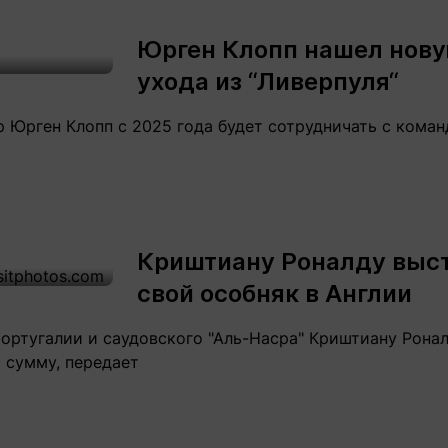
Статьи
округ спорта
Статьи
Полезное
Юрген Клопп нашел нову
ренды
Блоги
ухода из “Ливерпуля“
ига
Обзоры
емпионов
Спецпроек
Юрген Клопп с 2025 года будет сотрудничать с команд
Контакты редакции
Вакансии
Реклама
Пресс-центр
Криштиану Роналду выс
свой особняк в Англии
клама
ортугалии и саудовского "Аль-Насра" Криштиану Ронал
+7 (700) 3 888 188
 сумму, передает