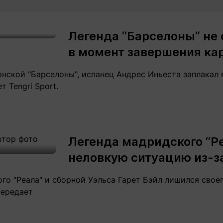
Легенда “Барселоны“ не
в момент завершения ка
нской "Барселоны", испанец Андрес Иньеста заплакал 
 Tengri Sport.
Легенда мадридского “Ре
неловкую ситуацию из-з
о "Реала" и сборной Уэльса Гарет Бэйл лишился своег
 передает