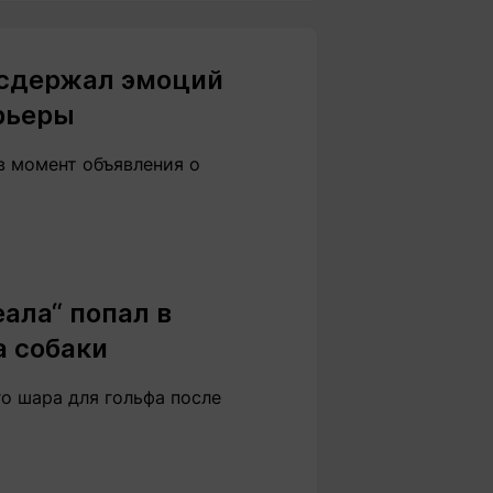
 сдержал эмоций
рьеры
в момент объявления о
ала“ попал в
а собаки
о шара для гольфа после