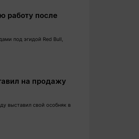
Вокруг света
Образование
ю работу после
Путевые
Учебные
заметки
заведения
Маршруты
ты
Заилийского
ами под эгидой Red Bull,
Алатау
Светлая тема
тавил на продажу
Мы в социальных сетях
ду выставил свой особняк в