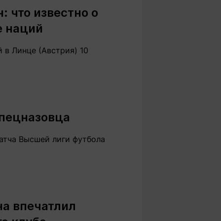
: что известно о
е наций
 в Линце (Австрия) 10
спецназовца
атча Высшей лиги футбола
на впечатлил