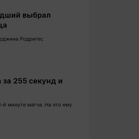
адший выбрал
ца
орджина Родригес
 за 255 секунд и
й минуте матча. На это ему