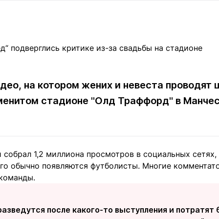
Статьи
округ спорта
Статьи
Полезное
ренды
Блоги
ига
Обзоры
емпионов
Спецпроек
идео, на котором жених и невеста проводят
менитом стадионе "Олд Траффорд" в Манчес
Контакты редакции
Вакансии
Реклама
Пресс-центр
 собрал 1,2 миллиона просмотров в социальных сетях, 
клама
ого обычно появляются футболисты. Многие коммента
+7 (700) 3 888 188
команды.
разведутся после какого-то выступления и потратят