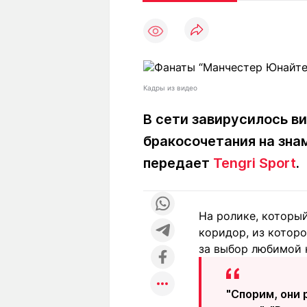
Статьи
Выгодно
В
Погода
Полезно
Т
Спецпроекты
Любопытно
Л
ч
Рейтинги
Гороскопы
Кадры из видео
Рецепты
В сети завирусилось в
бракосочетания на зна
О проекте
передает
Tengri Sport
.
На ролике, который
Редакция
Ре
коридор, из котор
+7 (777) 001 44 99
за выбор любимой 
"Спорим, они 