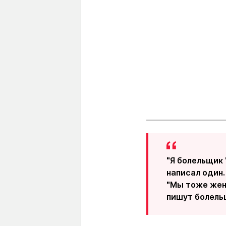
"Я болельщик 
написал один.
"Мы тоже жени
пишут болель