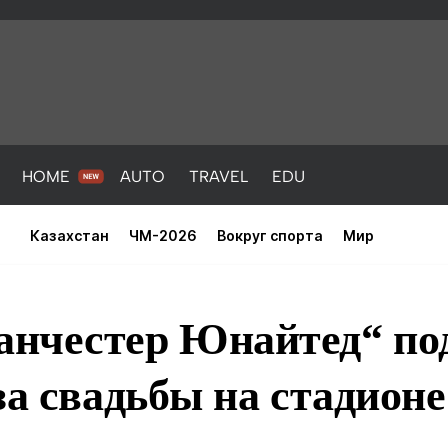
HOME
AUTO
TRAVEL
EDU
Казахстан
ЧМ-2026
Вокруг спорта
Мир
нчестер Юнайтед“ по
за свадьбы на стадионе
PORT
HEALTH
HOME
AUTO
Новости
порт
Новости
Новости