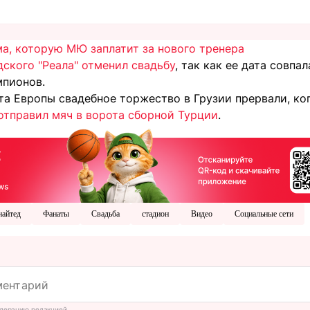
а, которую МЮ заплатит за нового тренера
ского "Реала" отменил свадьбу
, так как ее дата совпа
мпионов.
та Европы свадебное торжество в Грузии прервали, ко
тправил мяч в ворота сборной Турции
.
айтед
Фанаты
Свадьба
стадион
Видео
Социальные сети
дерацию редакцией