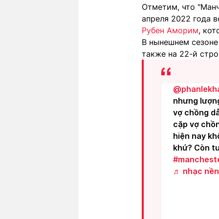
Отметим, что "Манч
апреля 2022 года в
Рубен Аморим
, ко
В нынешнем сезоне 
также на 22-й стро
@phanlekh
nhưng lượng
vợ chồng dẫ
cặp vợ chồn
hiện nay kh
khứ? Còn tư
#mancheste
♬ nhạc nền