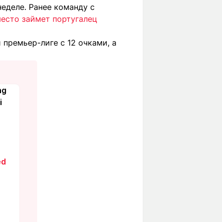
еделе. Ранее команду с
место займет португалец
 премьер-лиге с 12 очками, а
ng
i
ed