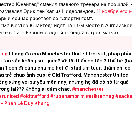
естер Юнайтед" сменил главного тренера на прошлой н
озглавлял Эрик тен Хаг из Нидерландов.
11 ноября его 
торый сейчас работает со "Спортингом".
"Манчестер Юнайтед" идет на 13-м месте в Английской
чке в Лиге Европы с одной победой в трех матчах.
ang
Phong độ của Manchester United trồi sụt, phập phồ
 fan vẫn không sụt giảm? Vì: tôi thấy có tận 3 thế hệ (ha
n 1 con đi cùng cha mẹ họ) đi stadium tour, thậm chí có
g trẻ chụp ảnh cưới ở Old Trafford. Manchester United
ông xứng với sự yêu mến này, nhưng họ đã có nó từ quá
ơng lai??? Không ai dám chắc.
#manchester
runited
#oldtrafford
#rubenamorim
#eriktenhag
#sack
 - Phan Lê Duy Khang