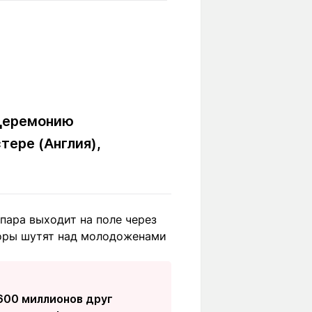
Вокруг света
Образование
Путевые
Учебные
заметки
заведения
Маршруты
ты
Заилийского
Алатау
 церемонию
тере (Англия),
Светлая тема
пара выходит на поле через
Мы в социальных сетях
торы шутят над молодоженами
 600 миллионов друг