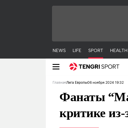
NEWS
LIFE
SPORT
HEALTH
06 ноября 2024 19:32
Главная
Лига Европы
Фанаты “Ма
критике из-
NEWS
LIFE
S
Новости
Красиво
С