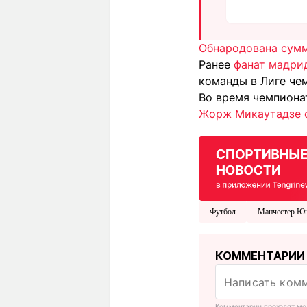
Обнародована сумм
Ранее
фанат мадрид
команды в Лиге че
Во время чемпиона
Жорж Микаутадзе о
Футбол
Манчестер Юн
КОММЕНТАРИИ
Комментарии проходят мо