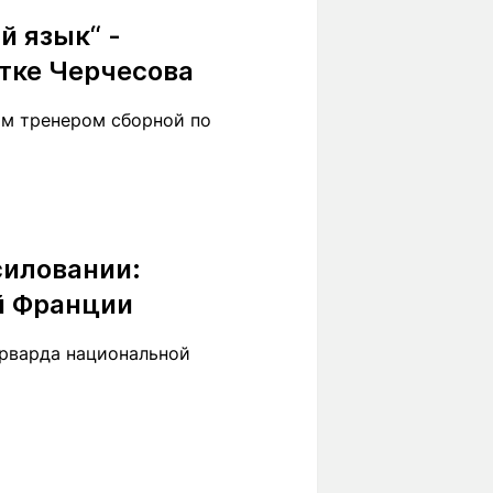
й язык“ -
тке Черчесова
ым тренером сборной по
силовании:
й Франции
орварда национальной