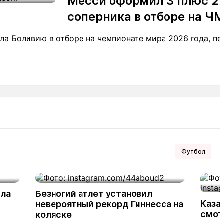
Месси оформил 3 плюс 2
соперника в отборе на Ч
а Боливию в отборе на чемпионате мира 2026 года, пер
Футбол
ила
Безногий атлет установил
Каза
невероятный рекорд Гиннесса на
смот
коляске