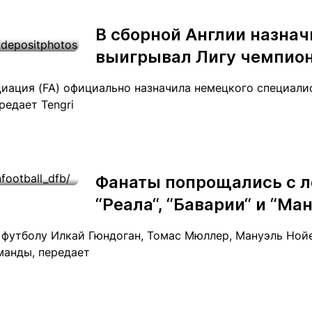
Статьи
округ спорта
Статьи
Полезное
В сборной Англии назнач
ренды
Блоги
выигрывал Лигу чемпио
ига
Обзоры
емпионов
Спецпроек
циация (FA) официально назначила немецкого специали
редает Tengri
Контакты редакции
Вакансии
Реклама
Пресс-центр
Фанаты попрощались с 
“Реала“, “Баварии“ и “Ма
клама
 футболу Илкай Гюндоган, Томас Мюллер, Мануэль Ной
+7 (700) 3 888 188
манды, передает