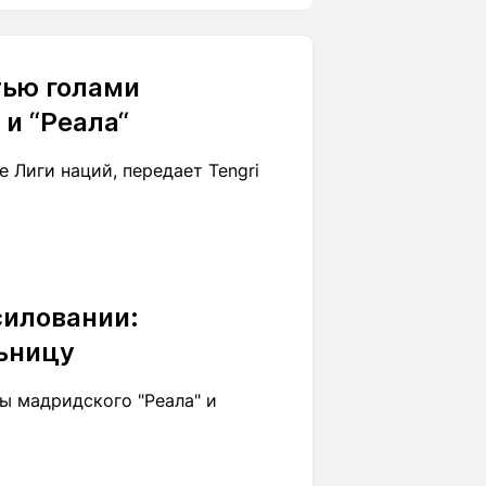
тью голами
и “Реала“
 Лиги наций, передает Tengri
силовании:
льницу
ы мадридского "Реала" и