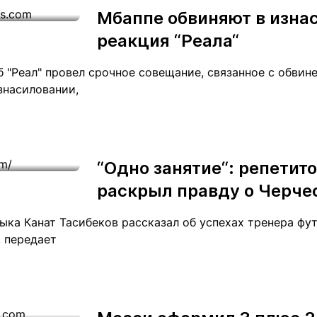
Мбаппе обвиняют в изна
реакция “Реала“
 "Реал" провел срочное совещание, связанное с обвин
знасиловании,
“Одно занятие“: репетит
раскрыл правду о Черче
ыка Канат Тасибеков рассказал об успехах тренера ф
, передает