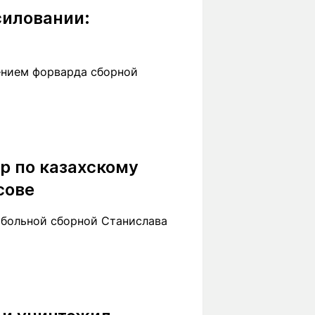
силовании:
ением форварда сборной
ор по казахскому
сове
утбольной сборной Станислава