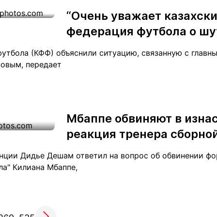
“Очень уважает казахски
федерация футбола о шу
футбола (КФФ) объяснили ситуацию, связанную с главн
овым, передает
Мбаппе обвиняют в изна
реакция тренера сборно
нции Дидье Дешам ответил на вопрос об обвинении ф
ла" Килиана Мбаппе,