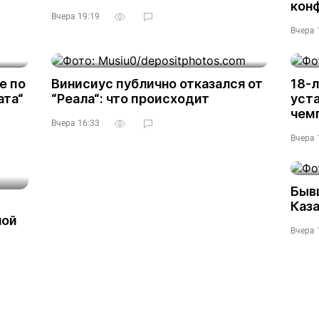
кон
Вчера 19:19
Вчера 
е по
Винисиус публично отказался от
18-л
ата“
“Реала“: что происходит
уста
чем
Вчера 16:33
Вчера 
Быв
Каза
ной
Вчера 