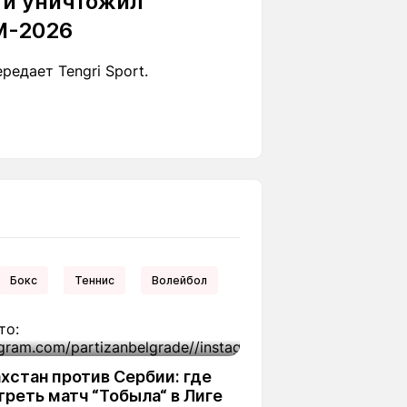
 и уничтожил
М-2026
едает Tengri Sport.
Бокс
Теннис
Волейбол
хстан против Сербии: где
реть матч “Тобыла“ в Лиге