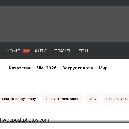
HOME
AUTO
TRAVEL
EDU
Казахстан
ЧМ-2026
Вокруг спорта
Мир
 повторила трогательный жест
рная РК по футболу
Шавкат Рахмонов
UFC
Елена Рыбак
PORT
HEALTH
HOME
AUTO
Новости
порт
Новости
Новости