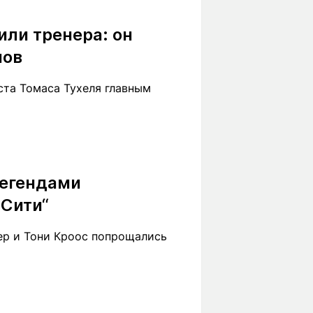
Вокруг света
Образование
или тренера: он
Путевые
Учебные
заметки
заведения
нов
Маршруты
ты
Заилийского
ста Томаса Тухеля главным
Алатау
Светлая тема
легендами
нСити“
Мы в социальных сетях
ер и Тони Кроос попрощались