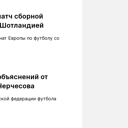
атч сборной
с Шотландией
нат Европы по футболу со
объяснений от
Черчесова
нской федерации футбола