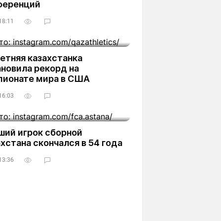
ференций
18:11
етняя казахстанка
новила рекорд на
пионате мира в США
16:03
ший игрок сборной
хстана скончался в 54 года
13:36