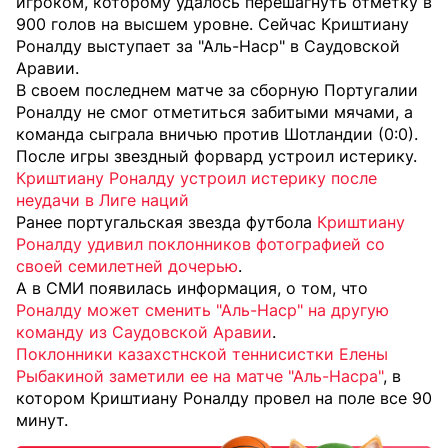
игроком, которому удалось перешагнуть отметку в
900 голов на высшем уровне. Сейчас Криштиану
Роналду выступает за "Аль-Наср" в Саудовской
Аравии.
В своем последнем матче за сборную Португалии
Роналду не смог отметиться забитыми мячами, а
команда сыграла вничью против Шотландии (0:0).
После игры звездный форвард устроил истерику.
Криштиану Роналду устроил истерику после
неудачи в Лиге наций
Ранее португальская звезда футбола
Криштиану
Роналду
удивил поклонников фотографией со
своей семилетней дочерью
.
А в СМИ появилась информация, о том, что
Роналду может сменить "Аль-Наср"
на другую
команду из Саудовской Аравии
.
Поклонники казахстнской теннисистки Елены
Рыбакиной заметили ее на матче "Аль-Насра"
, в
котором Криштиану Роналду провел на поле все 90
минут.