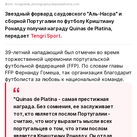
Фото: mrogowski_photography/depositphotos.com
Звездный форвард саудовского "Аль-Насра" и
сборной Португалии по футболу Криштиану
Роналду получил награду Quinas de Platina,
передает
Tengri Sport
.
39-летний нападающий был отмечен во время
торжественной церемонии португальской
футбольной федерацией (FFP). По словам главы
FFP Фернанду Гомеша, так организация благодарит
футболиста за любовь к национальной команде.
"Quinas de Platina - самая престижная
награда. Без сомнения, ее заслуживает
тот, кто является послом Португалии -
считаю, что могу выразить мысли всех
португальцев о том, что этим послом
является Криштиану Роналду. Он отдал