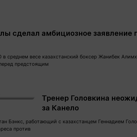
ы сделал амбициозное заявление п
в среднем весе казахстанский боксер Жанибек Алимха
перед предстоящим
Тренер Головкина неожи
за Канело
ан Бэнкс, работающий с казахстанцем Геннадием Голо
ареса против