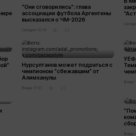
В М
“Они сговорились“: глава
зак
нире
ассоциации футбола Аргентины
“Аст
высказался о ЧМ-2026
Сегодн
Сегодня 10:10
3
бор
УЕФ
Нурсултанов может подраться с
ой“
Тем
чемпионом “сбежавшим“ от
чем
Алимханулы
Вчера 
Вчера 17:21
1
и
“По
кома
сбор
Вчера 