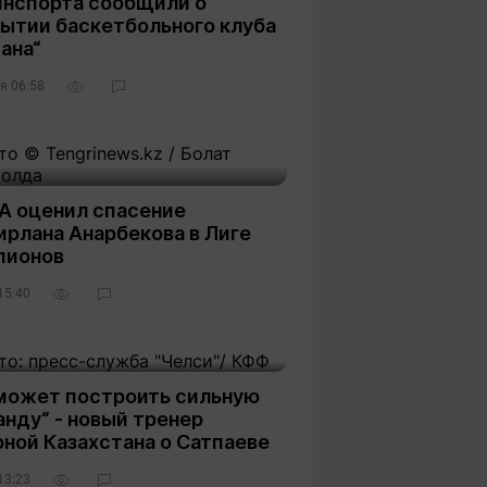
инспорта сообщили о
рытии баскетбольного клуба
ана“
я 06:58
17
А оценил спасение
ирлана Анарбекова в Лиге
пионов
15:40
1
может построить сильную
нду“ - новый тренер
ной Казахстана о Сатпаеве
13:23
2