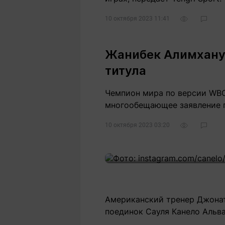
10 октября 2023 11:41
7
Жанибек Алимханул
титула
Чемпион мира по версии WBO 
многообещающее заявление 
10 октября 2023 03:20
9
Американский тренер Джонат
поединок Сауля Канело Альв