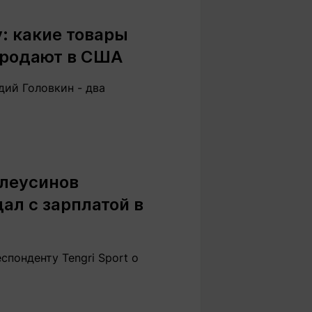
Вокруг света
Образование
у: какие товары
Путевые
Учебные
заметки
заведения
продают в США
Маршруты
ты
Заилийского
дий Головкин - два
Алатау
Светлая тема
леусинов
ал с зарплатой в
Мы в социальных сетях
понденту Tengri Sport о