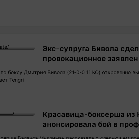
Экс-супруга Бивола сде
провокационное заявлен
о боксу Дмитрия Бивола (21-0-0 11 KO) откровенно в
ает Tengri
Красавица-боксерша из 
анонсировала бой в про
ксерша Балауса Муздиман рассказала о следующем по