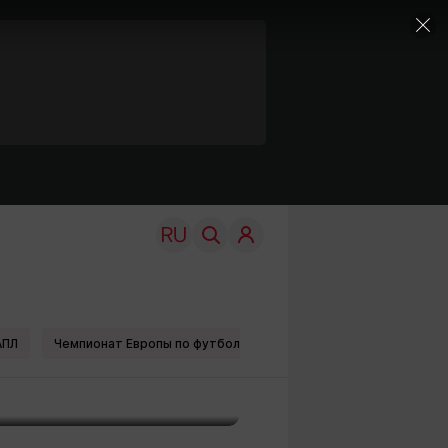
АПЛ
Чемпионат Европы по футболу
Геннадий GGG Головкин
TRAVEL
EDU
Моя страна
Новости