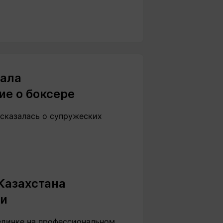
лала
ие о боксере
ысказалась о супружеских
Казахстана
фи
единке на профессиональном