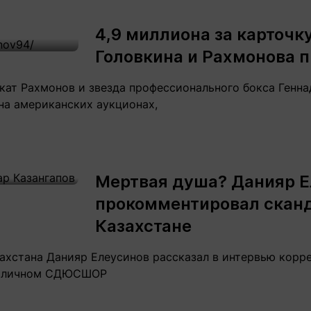
Статьи
округ спорта
Статьи
Полезное
4,9 миллиона за карточк
ренды
Блоги
Головкина и Рахмонова 
ига
Обзоры
емпионов
Спецпроек
ат Рахмонов и звезда профессионального бокса Генна
на американских аукционах,
Контакты редакции
Вакансии
Реклама
Пресс-центр
Мертвая душа? Данияр Е
прокомментировал сканд
клама
Казахстане
+7 (700) 3 888 188
хстана Данияр Елеусинов рассказал в интервью коррес
столичном СДЮСШОР