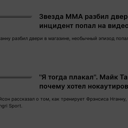
Звезда ММА разбил двер
инцидент попал на виде
нну разбил двери в магазине, необычный эпизод попал 
"Я тогда плакал". Майк Т
почему хотел нокаутиро
сон рассказал о том, как тренирует Фрэнсиса Нганну, 
gri Sport.