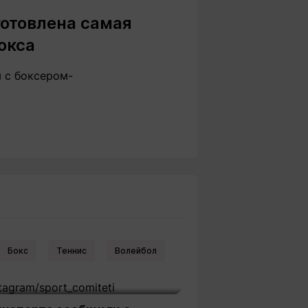
готовлена самая
окса
м с боксером-
Бокс
Теннис
Волейбол