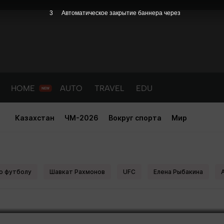
3
Автоматическое закрытие баннера через
HOME
AUTO
TRAVEL
EDU
Казахстан
ЧМ-2026
Вокруг спорта
Мир
ороль нокаутов из Казахстана
о футболу
Шавкат Рахмонов
UFC
Елена Рыбакина
PORT
HEALTH
HOME
AUTO
Новости
порт
Новости
Новости