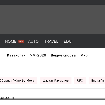
HOME
AUTO
TRAVEL
EDU
Казахстан
ЧМ-2026
Вокруг спорта
Мир
 известны заработки казахстан
Сборная РК по футболу
Шавкат Рахмонов
UFC
Елена Ры
PORT
HEALTH
HOME
AUTO
Новости
порт
Новости
Новости