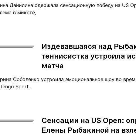
Анна Данилина одержала сенсационную победу на US Op
лема в миксте,
Издевавшаяся над Рыба
теннисистка устроила ис
матча
рина Соболенко устроила эмоциональное шоу во врем
engri Sport.
Сенсации на US Open: о
Елены Рыбакиной на взле