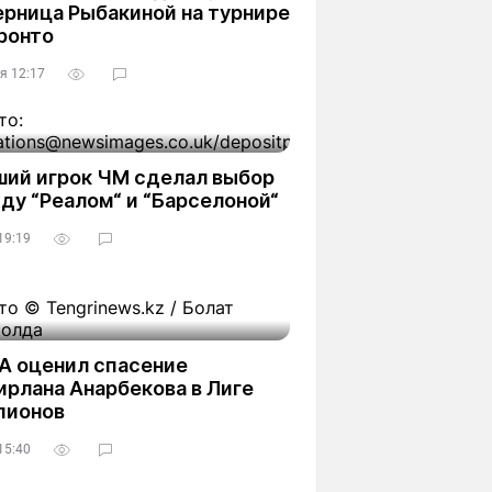
ерница Рыбакиной на турнире
ронто
я 12:17
ший игрок ЧМ сделал выбор
ду “Реалом“ и “Барселоной“
19:19
А оценил спасение
ирлана Анарбекова в Лиге
пионов
15:40