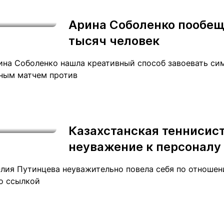
Статьи
округ спорта
Статьи
Полезное
Арина Соболенко пообещ
ренды
Блоги
тысяч человек
ига
Обзоры
емпионов
Спецпроек
ина Соболенко нашла креативный способ завоевать си
ным матчем против
Контакты редакции
Вакансии
Реклама
Пресс-центр
Казахстанская теннисис
неуважение к персоналу
клама
лия Путинцева неуважительно повела себя по отношен
+7 (700) 3 888 188
со ссылкой