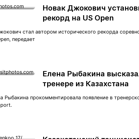
Новак Джокович установ
рекорд на US Оpen
жокович стал автором исторического рекорда соревно
pen, передает
Елена Рыбакина высказа
тренере из Казахстана
на Рыбакина прокомментировала появление в тренерск
port.