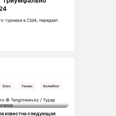
т триумфально
24
го турнира в США, передает
Бокс
Теннис
Волейбол
ла известна следующая