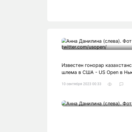
Известен гонорар казахстан
шлема в США - US Open в Нь
10 сентября 2023 00:33