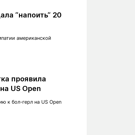
Вокруг света
Образование
ала “напоить“ 20
Путевые
Учебные
заметки
заведения
Маршруты
ты
Заилийского
мпатии американской
Алатау
Светлая тема
тка проявила
 на US Open
Мы в социальных сетях
ию к бол-герл на US Open