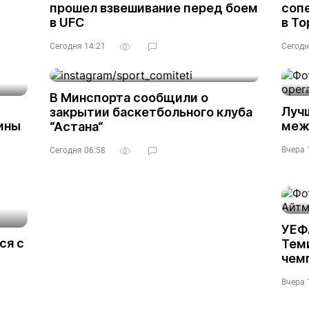
прошел взвешивание перед боем
соп
в UFC
в То
Сегодня 14:21
Сегодн
В Минспорта сообщили о
Луч
закрытии баскетбольного клуба
ины
меж
“Астана“
Вчера 
Сегодня 06:58
УЕФ
ся с
Тем
чем
Вчера 