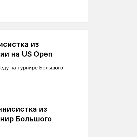
исистка из
ии на US Open
беду на турнире Большого
ннисистка из
рнир Большого