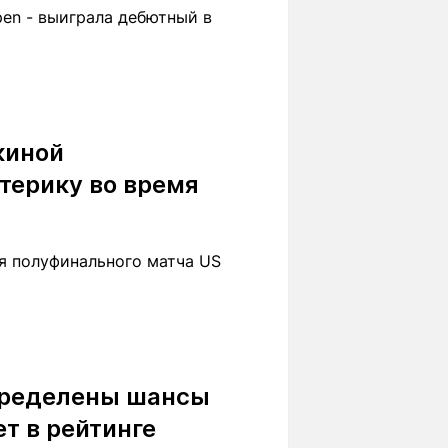
en - выиграла дебютный в
киной
терику во время
я полуфинального матча US
пределены шансы
т в рейтинге