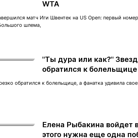
WTA
вершился матч Иги Швентек на US Open: первый номе
Большого шлема,
"Ты дура или как?" Звез
обратился к болельщице 
езко обратился к болельщице, а фанатка удивила своей
Елена Рыбакина войдет 
этого нужна еще одна по