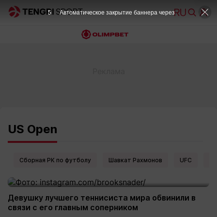
4
Автоматическое закрытие баннера через
US Open
Сборная РК по футболу
Шавкат Рахмонов
UFC
Ел
Девушку лучшего теннисиста мира обвинили в
связи с его главным соперником