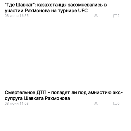
“Где Шавкат“: казахстанцы засомневались в
участии Рахмонова на турнире UFC
08 июня 16:35
2
Смертельное ДТП - попадет ли под амнистию экс-
супруга Шавката Рахмонова
03 июня 11:08
0