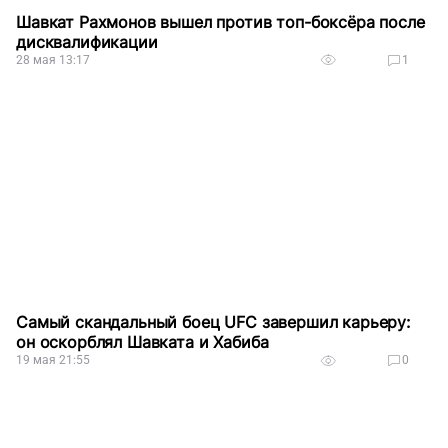
Шавкат Рахмонов вышел против топ-боксёра после
дисквалификации
28 мая 13:17
1
Самый скандальный боец UFC завершил карьеру:
он оскорблял Шавката и Хабиба
19 мая 21:55
0