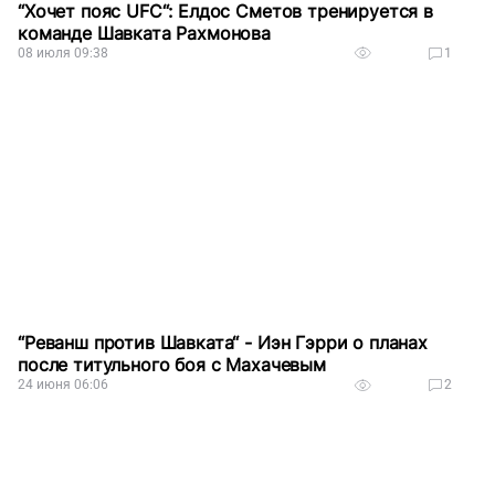
“Хочет пояс UFC“: Елдос Сметов тренируется в
команде Шавката Рахмонова
08 июля 09:38
1
“Реванш против Шавката“ - Иэн Гэрри о планах
после титульного боя с Махачевым
24 июня 06:06
2