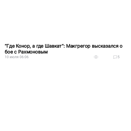
“Где Конор, а где Шавкат“: Макгрегор высказался о
бое с Рахмоновым
10 июля 06:06
5