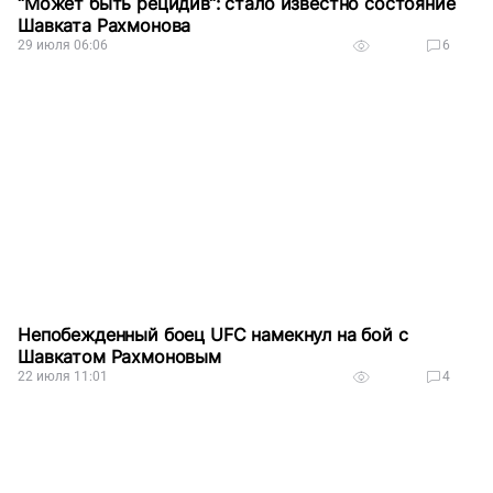
“Может быть рецидив“: стало известно состояние
Шавката Рахмонова
29 июля 06:06
6
Непобежденный боец UFC намекнул на бой с
Шавкатом Рахмоновым
22 июля 11:01
4