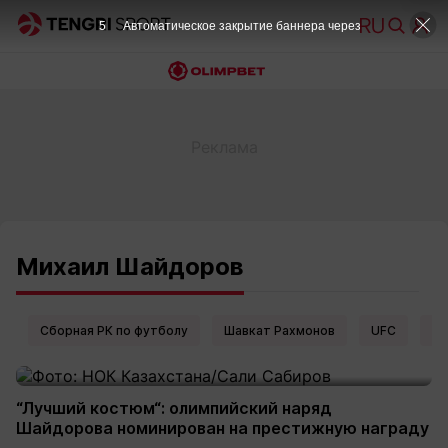
4
Автоматическое закрытие баннера через
Михаил Шайдоров
Сборная РК по футболу
Шавкат Рахмонов
UFC
Ел
“Лучший костюм“: олимпийский наряд
Шайдорова номинирован на престижную награду