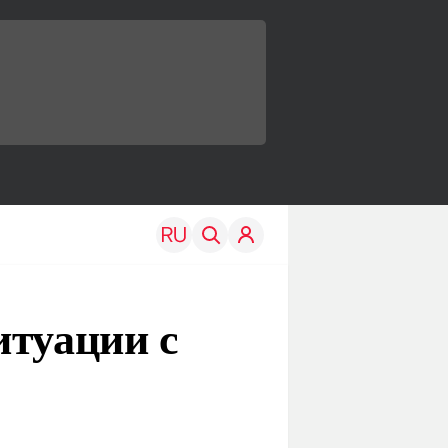
итуации с
TRAVEL
EDU
Моя страна
Новости