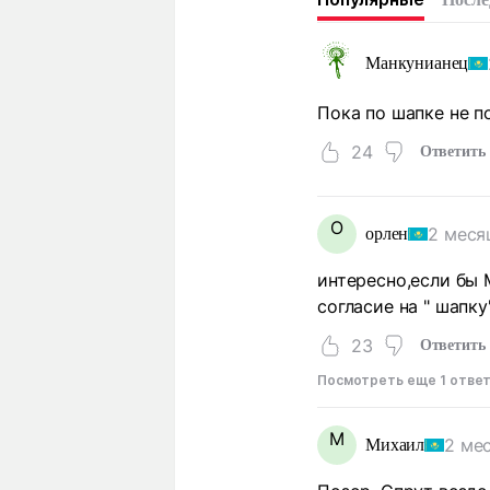
Манкунианец
Пока по шапке не п
24
Ответить
О
2 меся
орлен
интересно,если бы 
согласие на " шапку".
23
Ответить
Посмотреть еще 1 отве
М
2 ме
Михаил