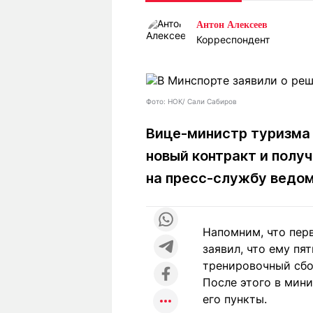
Статьи
Выгодно
В
Антон Алексеев
Погода
Полезно
Т
Корреспондент
Спецпроекты
Любопытно
Л
ч
Рейтинги
Гороскопы
Рецепты
Фото: НОК/ Сали Сабиров
Вице-министр туризма 
новый контракт и полу
О проекте
на пресс-службу ведом
Редакция
Ре
Напомним, что пер
+7 (777) 001 44 99
заявил, что ему пя
тренировочный сбо
После этого в мини
его пункты.