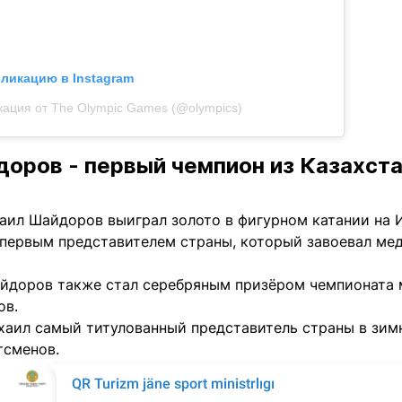
бликацию в Instagram
кация от The Olympic Games (@olympics)
оров - первый чемпион из Казахста
аил Шайдоров выиграл золото в фигурном катании на И
л первым представителем страны, который завоевал ме
йдоров также стал серебряным призёром чемпионата 
ов.
хаил самый титулованный представитель страны в зимн
тсменов.