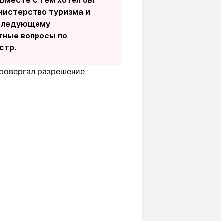
Вместе с тем хотел бы
инистерство туризма и
к следующему
стные вопросы по
стр.
провергал разрешение