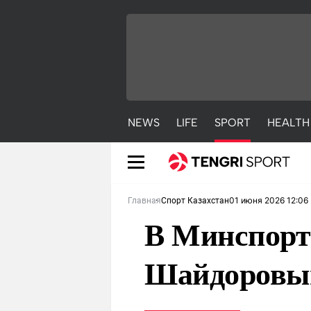
NEWS
LIFE
SPORT
HEALTH
01 июня 2026 12:06
Главная
Спорт Казахстан
В Минспорте
Шайдоров
NEWS
LIFE
S
Новости
Красиво
С