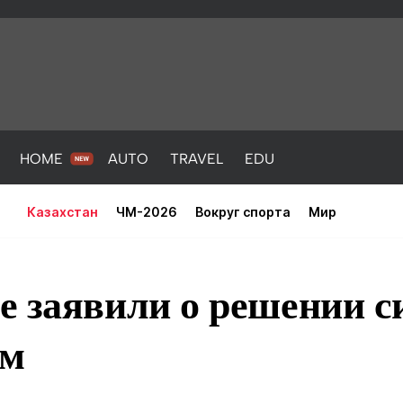
HOME
AUTO
TRAVEL
EDU
Казахстан
ЧМ-2026
Вокруг спорта
Мир
 заявили о решении с
ым
PORT
HEALTH
HOME
AUTO
Новости
порт
Новости
Новости