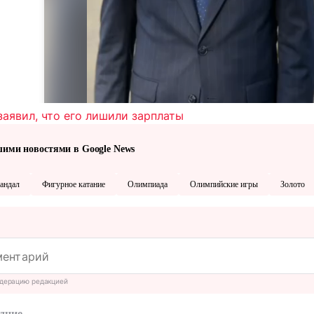
аявил, что его лишили зарплаты
шими новостями в Google News
андал
Фигурное катание
Олимпиада
Олимпийские игры
Золото
дерацию редакцией
дние