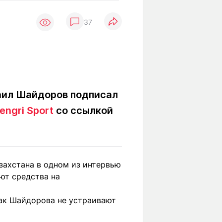
Вокруг света
Образование
37
Путевые
Учебные
заметки
заведения
Маршруты
ты
Заилийского
Алатау
хаил Шайдоров подписал
engri Sport
со ссылкой
Светлая тема
Мы в социальных сетях
захстана в одном из интервью
яют средства на
 как Шайдорова не устраивают