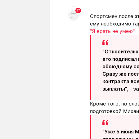
37
Спортсмен после эт
ему необходимо га
"Я врать не умею" 
"Относительн
его подписал 
обоюдному сог
Сразу же посл
контракта вс
выплаты", - з
Кроме того, по сл
подготовкой Михаи
"Уже 5 июня 