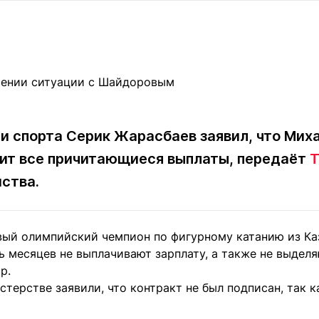
Статьи
округ спорта
Статьи
Полезное
ренды
Блоги
ига
Обзоры
емпионов
Спецпроек
и спорта Серик Жарасбаев заявил, что Ми
чит все причитающиеся выплаты, передаёт
T
Контакты редакции
Вакансии
Реклама
Пресс-центр
ства.
клама
вый олимпийский чемпион по фигурному катанию из Ка
+7 (700) 3 888 188
ть месяцев не выплачивают зарплату, а также не выдел
р.
стерстве заявили, что контракт не был подписан, так