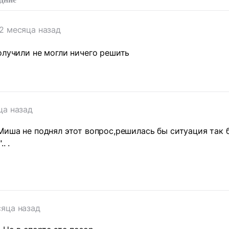
2 месяца назад
олучили не могли ничего решить
ца назад
Миша не поднял этот вопрос,решилась бы ситуация так б
. .
т
сяца назад