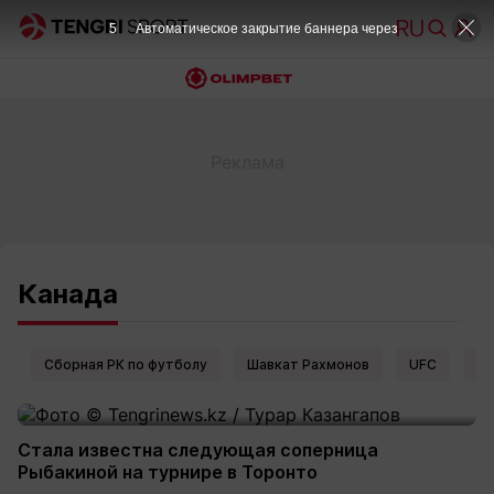
5
Автоматическое закрытие баннера через
Канада
Сборная РК по футболу
Шавкат Рахмонов
UFC
Ел
Стала известна следующая соперница
Рыбакиной на турнире в Торонто