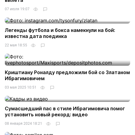
вылета
07 июля 19:07
Легенды футбола и бокса намекнули на бой:
известна дата поединка
22 мая 18:55
Криштиану Роналду предложили бой со Златаном
Ибрагимовичем
03 мая 2025 10:51
Сумасшедший пас в стиле Ибрагимовича помог
установить новый рекорд: видео
08 января 2024 18:21