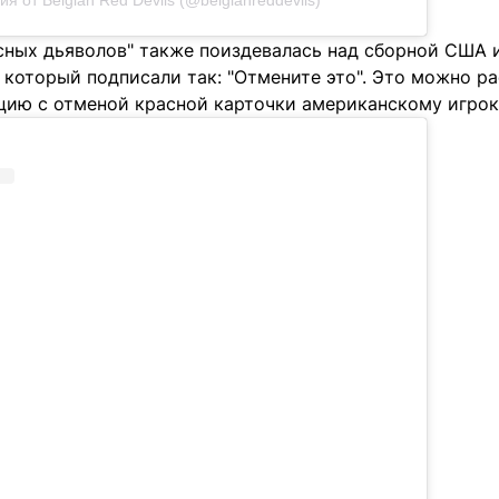
я от Belgian Red Devils (@belgianreddevils)
сных дьяволов" также поиздевалась над сборной США 
 который подписали так: "Отмените это". Это можно ра
цию с отменой красной карточки американскому игрок