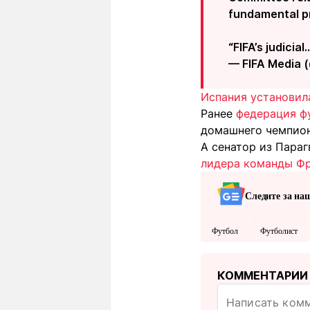
fundamental pr
“FIFA’s judicia
— FIFA Media 
Испания установил
Ранее
федерация ф
домашнего чемпион
А сенатор из Пара
лидера команды Фр
Следите за на
Футбол
Футболист
КОММЕНТАРИИ