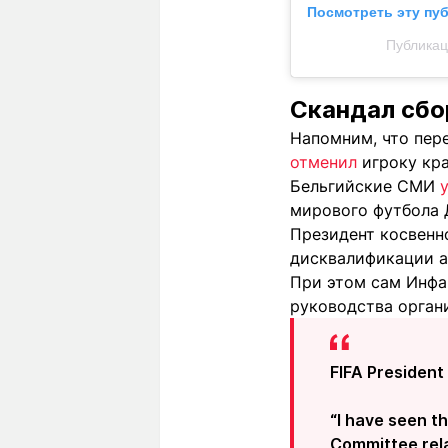
Посмотреть эту пу
Публикаци
Скандал сбо
Напомним, что пер
отменил
игроку кра
Бельгийские СМИ
мирового футбола 
Президент косвенн
дисквалификации ам
При этом сам Инфа
руководства органи
FIFA President 
“I have seen t
Committee relat