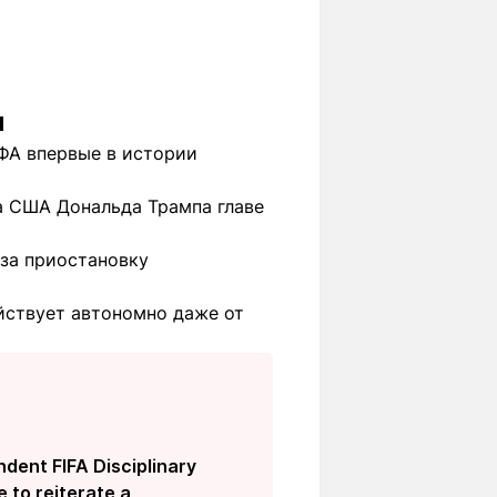
и
ФА впервые в истории
та США Дональда Трампа главе
 за приостановку
йствует автономно даже от
dent FIFA Disciplinary
e to reiterate a