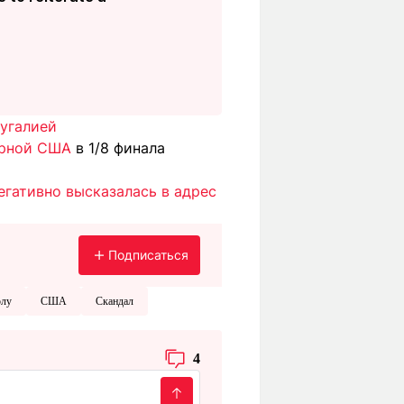
тугалией
орной США
в 1/8 финала
егативно высказалась в адрес
Подписаться
олу
США
Скандал
4