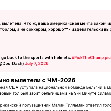
 вылетела. Что ж, ваша американская мечта закончи
тболом, а не соккером, хорошо?" - издевательски вы
o go back to the sports with helmets.
#PickTheChamp
pi
(@DoorDash)
July 7, 2026
мно вылетели с ЧМ-2026
рная США уступила национальной команде Бельгии в м
Первый гол был забит бельгийцами на 9-й минуте сила
ериканский полузащитник Малик Тилльман ответил голо