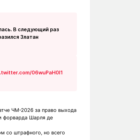
лась. В следующий раз
разился Златан
c.twitter.com/06wuPaH0I1
атче ЧМ-2026 за право выхода
ми форварда Шарля де
м со штрафного, но всего