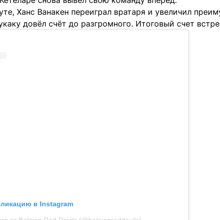
 Кетеларе снова вывел свою команду вперед.
уте, Ханс Ванакен переиграл вратаря и увеличил преим
каку довёл счёт до разгромного. Итоговый счет встречи
бликацию в Instagram