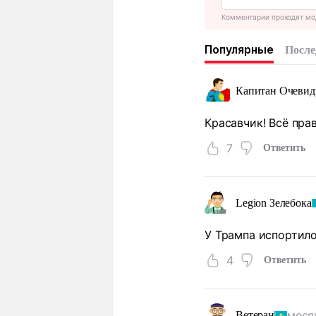
Комментарии проходят мо
Популярные
После
Капитан Очевид
Красавчик! Всё прав
7
Ответить
Legion Зелебока
У Трампа испортило
4
Ответить
меся
Ветеран