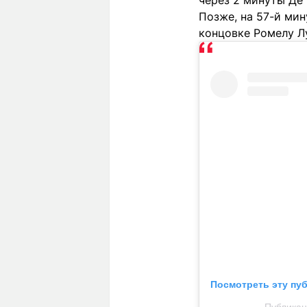
через 2 минуты Де
Позже, на 57-й мин
концовке Ромелу Лу
Посмотреть эту пу