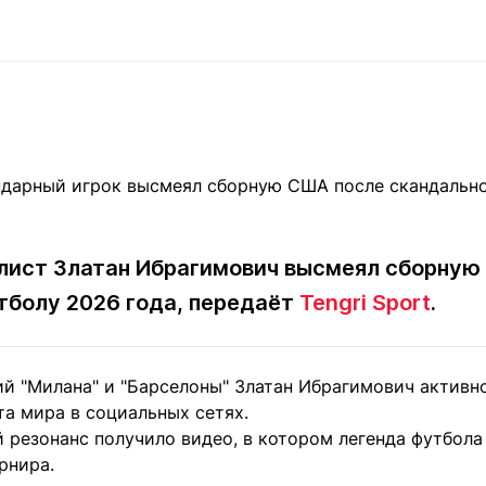
Статьи
округ спорта
Статьи
Полезное
ренды
Блоги
ига
Обзоры
емпионов
Спецпроек
Контакты редакции
Вакансии
Реклама
Пресс-центр
лист Златан Ибрагимович высмеял сборную
тболу 2026 года, передаёт
Tengri Sport
.
клама
+7 (700) 3 888 188
 "Милана" и "Барселоны" Златан Ибрагимович активн
та мира в социальных сетях.
 резонанс получило видео, в котором легенда футбола
рнира.