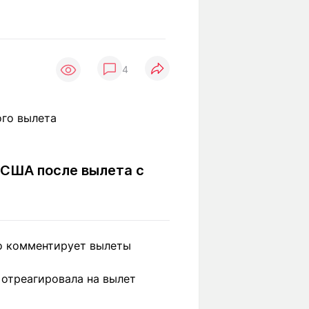
Вокруг света
Образование
Путевые
Учебные
заметки
заведения
Маршруты
4
ты
Заилийского
Алатау
Светлая тема
 США после вылета с
Мы в социальных сетях
о комментирует вылеты
 отреагировала на вылет