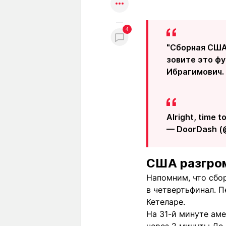
4
"Сборная США
зовите это фу
Ибрагимович.
Alright, time t
— DoorDash 
США разгро
Напомним, что сбо
в четвертьфинал. 
Кетеларе.
На 31-й минуте ам