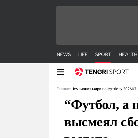
NEWS
LIFE
SPORT
HEALTH
07 
Главная
Чемпионат мира по футболу 2026
“Футбол, а 
высмеял сб
NEWS
LIFE
S
Новости
Красиво
С