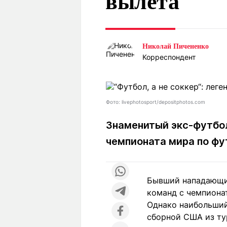
вылета
Статьи
Выгодно
В
Погода
Полезно
Т
Спецпроекты
Любопытно
Л
Николай Пичененко
ч
Рейтинги
Гороскопы
Корреспондент
Рецепты
Фото: livephotosport/depositphotos.com
О проекте
Знаменитый экс-футбо
чемпионата мира по фу
Редакция
Ре
+7 (777) 001 44 99
Бывший нападающий
команд с чемпиона
Однако наибольший
сборной США из ту