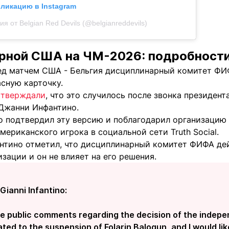
бликацию в Instagram
я от Belgian Red Devils (@belgianreddevils)
рной США на ЧМ-2026: подробност
ед матчем США - Бельгия д
исциплинарный комитет ФИ
сную карточку.
утверждали
, что это случилось после звонка президен
Джанни Инфантино.
о подтвердил эту версию и поблагодарил организацию
ериканского игрока в социальной сети Truth Social.
нтино отметил, что дисциплинарный комитет ФИФА де
зации и он не влияет на его решения.
Gianni Infantino:
he public comments regarding the decision of the indepen
ed to the suspension of Folarin Balogun, and I would lik