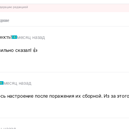
дерацию редакцией
дние
месяц назад
ность!
ильно сказал! 👍
месяц назад
сь настроение после поражения их сборной. Из за этого
ц назад