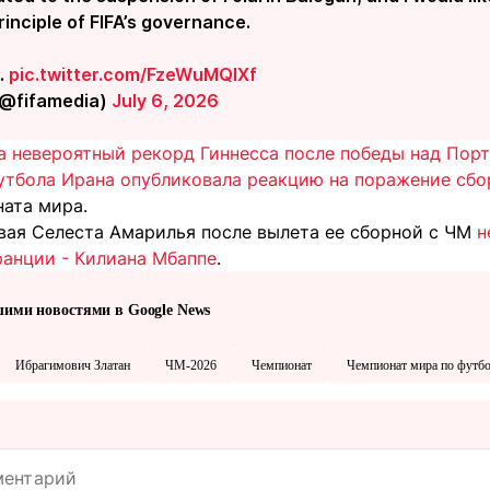
inciple of FIFA’s governance.
l…
pic.twitter.com/FzeWuMQIXf
(@fifamedia)
July 6, 2026
а невероятный рекорд Гиннесса после победы над Пор
утбола Ирана опубликовала реакцию на поражение сб
ата мира.
гвая Селеста Амарилья после вылета ее сборной с ЧМ
н
анции - Килиана Мбаппе
.
шими новостями в Google News
Ибрагимович Златан
ЧМ-2026
Чемпионат
Чемпионат мира по футб