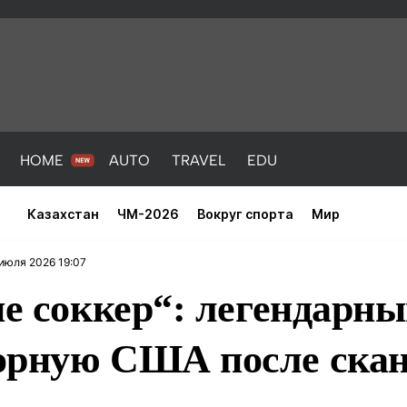
HOME
AUTO
TRAVEL
EDU
Казахстан
ЧМ-2026
Вокруг спорта
Мир
июля 2026 19:07
не соккер“: легендарн
орную США после скан
PORT
HEALTH
HOME
AUTO
Новости
порт
Новости
Новости