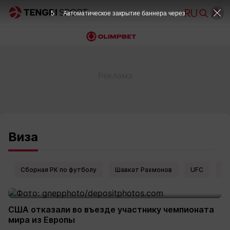
5
Автоматическое закрытие баннера через
Виза
Сборная РК по футболу
Шавкат Рахмонов
UFC
Ел
США отказали во въезде участнику чемпионата
мира из Европы