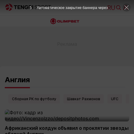
4
Автоматическое закрытие баннера через
Англия
Сборная РК по футболу
Шавкат Рахмонов
UFC
Ел
Африканский колдун объявил о проклятии звезды