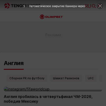
5
Автоматическое закрытие баннера через
Англия
Сборная РК по футболу
Шавкат Рахмонов
UFC
Ел
Англия пробилась в четвертьфинал ЧМ-2026,
победив Мексику