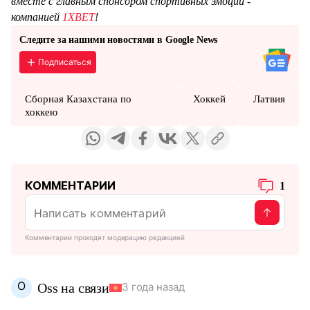
вместе с главным спонсором спортивных эмоций -
компанией
1XBET
!
Следите за нашими новостями в Google News
Подписаться
Сборная Казахстана по
Хоккей
Латвия
хоккею
КОММЕНТАРИИ
1
Комментарии проходят модерацию редакцией
O
Oss на связи
3 года назад