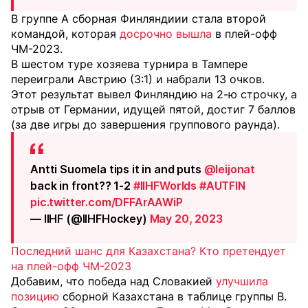
В группе А сборная Финляндиии стала второй
командой, которая
досрочно вышла
в плей-офф
ЧМ-2023.
В шестом туре хозяева турнира в Тампере
переиграли Австрию (3:1) и набрали 13 очков.
Этот результат вывел Финляндию на 2-ю строчку, а
отрыв от Германии, идущей пятой, достиг 7 баллов
(за две игры до завершения группового раунда).
Antti Suomela tips it in and puts
@leijonat
back in front?? 1-2
#IIHFWorlds
#AUTFIN
pic.twitter.com/DFFArAAWiP
— IIHF (@IIHFHockey)
May 20, 2023
Последний шанс для Казахстана? Кто претендует
на плей-офф ЧМ-2023
Добавим, что победа над Словакией
улучшила
позицию
сборной Казахстана в таблице группы В.