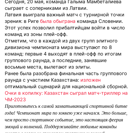
Сегодня, 20 мая, команда Галыма Мамбеталиева
сыграет с соперниками из Латвии.
Латвия выиграла важный матч с турнирной точки
зрения: в Риге
была обыграна
команда Словении.
Этот успех позволил прибалтийцам войти в число
команд из зоны плей-офф.
Отметим, что в каждой из двух групп элитного
дивизиона чемпионата мира выступают по 8
команд: первые 4 выходят в плей-офф по итогам
группового раунда, а последние, занявшие
восьмые места, вылетают из элиты.
Ранее была разобрана финальная часть группового
раунда с участием Казахстана:
изложен
оптимальный сценарий для национальной сборной.
Очки в копилку: Казахстан сыграл матч-триллер на
ЧМ-2023
Приготовьтесь к самой захватывающей спортивной битве
года! Чемпионат мира по хоккею уже начался. Это больше,
чем просто спортивное событие, это настоящая феерия
эмоций и волнений. Поддерживайте любимые команды