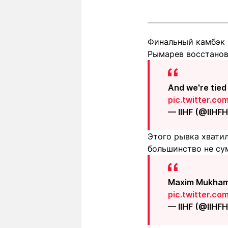
Финальный камбэк 
Рымарев восстанови
And we're tie
pic.twitter.c
— IIHF (@IIHF
Этого рывка хватил
большинство не сум
Maxim Mukhame
pic.twitter.c
— IIHF (@IIHF