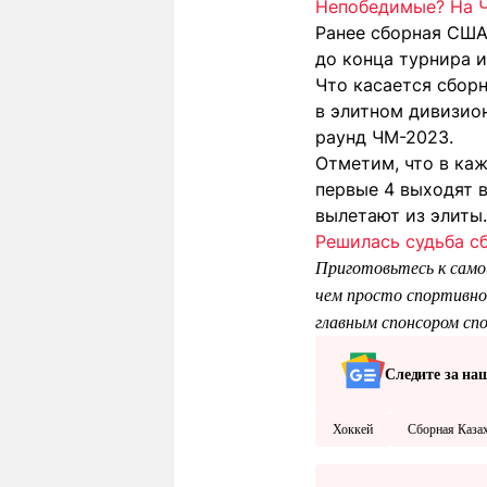
Непобедимые? На Ч
Ранее сборная СШ
до конца турнира 
Что касается сбор
в элитном дивизион
раунд ЧМ-2023.
Отметим, что в каж
первые 4 выходят в
вылетают из элиты.
Решилась судьба с
Приготовьтесь к само
чем просто спортивно
главным спонсором сп
Следите за на
Хоккей
Сборная Казах