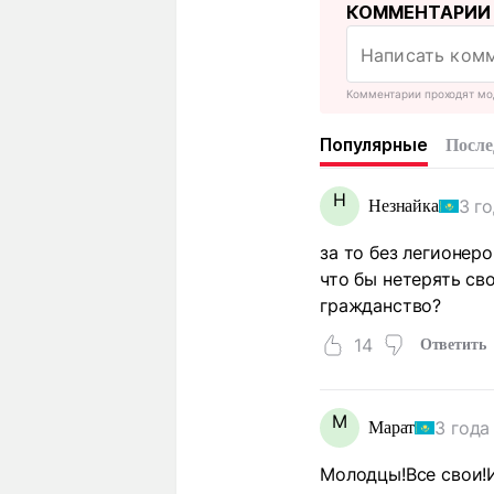
КОММЕНТАРИИ
Комментарии проходят мо
Популярные
После
Н
3 г
Незнайка
за то без легионер
что бы нетерять св
гражданство?
14
Ответить
М
3 года
Марат
Молодцы!Все свои!И