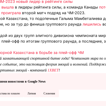
М-2023 новый лидер в рейтинге силы
А
вышла
в лидеры рейтинга силы, а команда Канады
пот
и
проиграла
второй матч подряд на ЧМ-2023.
ной Казахстана, то подопечные Галыма Мамбеталиева 
е, но за тур до финиша группового раунда
лишились
во
дой из двух групп элитного дивизиона чемпионата мир
 плей-офф по итогам группового раунда, а последние, 
борной Казахстана в борьбе за плей-офф ЧМ
й захватывающей спортивной битве года! Чемпионат мира по х
е событие, это настоящая феерия эмоций и волнений. Поддерж
ортивных эмоций - компанией
1XBET
!
шими новостями в Google News
стана по хоккею
Латвия
Словения