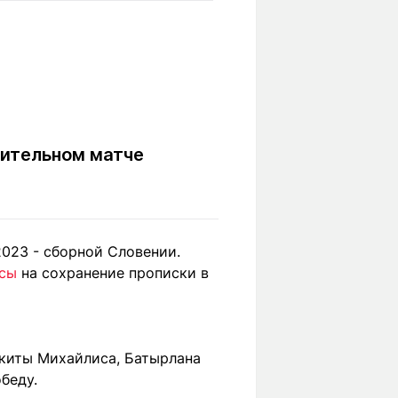
Вокруг света
Образование
Путевые
Учебные
заметки
заведения
Маршруты
ты
Заилийского
Алатау
чительном матче
Светлая тема
023 - сборной Словении.
нсы
на сохранение прописки в
Мы в социальных сетях
икиты Михайлиса, Батырлана
беду.