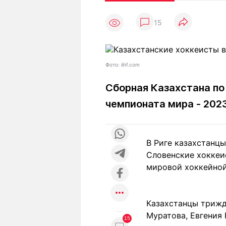
Статьи
Выгодно
В
15
Погода
Полезно
Т
Спецпроекты
Любопытно
Л
ч
Рейтинги
Гороскопы
Фото: iihf.com
Рецепты
Сборная Казахстана по
чемпионата мира - 202
О проекте
В Риге казахстанц
Словенские хоккеи
Редакция
Ре
мировой хоккейной 
+7 (777) 001 44 99
Казахстанцы трижды
Муратова, Евгения
15