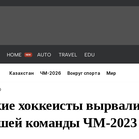
HOME
AUTO
TRAVEL
EDU
Казахстан
ЧМ-2026
Вокруг спорта
Мир
0
кие хоккеисты вырвал
удшей команды ЧМ-2023
PORT
HEALTH
HOME
AUTO
Новости
порт
Новости
Новости