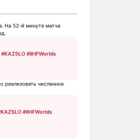
. На 52-й минуте матча
ед.
?
#KAZSLO
#IIHFWorlds
но реализовать численное
#KAZSLO
#IIHFWorlds