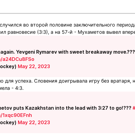
случился во второй половине заключительного периода
л равновесие (3:3), а на 57-й - Мухаметов вывел впер
d again. Yevgeni Rymarev with sweet breakaway move.??
om/a24DCu8FSo
Hockey)
May 22, 2023
о для успеха. Словения доигрывала игру без вратаря, 
ела - 4:3.
tov puts Kazakhstan into the lead with 3:27 to go!???
om/1xqc90EFnh
Hockey)
May 22, 2023