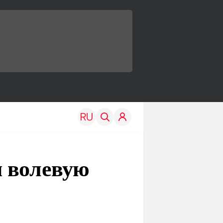
и волевую
TRAVEL
EDU
Моя страна
Новости