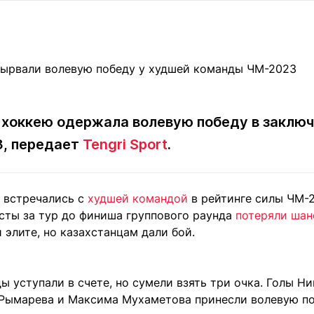
Статьи
округ спорта
Статьи
Полезное
ренды
Блоги
ига
Обзоры
емпионов
Спецпроек
 хоккею одержала волевую победу в заклю
3, передает
Tengri Sport
.
Контакты редакции
Вакансии
Реклама
Пресс-центр
ы встречались с
худшей командой
в рейтинге силы ЧМ-2
сты за тур до финиша группового раунда
потеряли ша
клама
элите, но казахстанцам дали бой.
+7 (700) 3 888 188
 уступали в счете, но сумели взять три очка. Голы Н
 Рымарева и Максима Мухаметова принесли волевую по