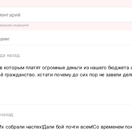
дерацию редакцией
дние
ода назад
ов которым платят огромные деньги из нашего бюджета а
оё гражданство. кстати почему до сих пор не завели дел
 назад
х собрали наспех!Дали бой почти всем!Со временем пок