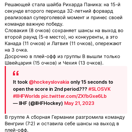
Решающей стала шайба Рихарда Паника: на 15-й
секунде второго периода 32-летний форвард
реализовал суперголевой момент и принес своей
команде важную победу.
Словакия (8 очков) сохраняет шансы на выход во
второй раунд (5-е место), но конкуренты, а это
Канада (11 очков) и Латвия (11 очков), опережают
на 3 очка.
Досрочно в плей-офф из группы В вышли только
Швейцария (15 очков) и Чехия (13 очков).
It took
@hockeyslovakia
only 15 seconds to
open the score in 2nd period.???
#SLOSVK
#IIHFWorlds
pic.twitter.com/ZXfbGxe6Lb
— IIHF (@IIHFHockey)
May 21, 2023
В группе А сборная Германии разгромила команду
Венгрии (7:2) и оставила себе шансы на выход в
плей-офф.