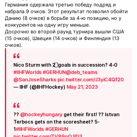
Германия одержала третью победу подряд и
набрала 9 очков. Этот результат позволил обойти
Данию (8 очков) в борьбе за 4-ю позицию, но у
конкурентов на одну игру меньше.
Досрочно во второй раунд турнира вышли США
(15 очков), Швеция (14 очков) и Финляндия (13
очков).
Nico Sturm with 2️⃣ goals in succession? 4-0
#IIHFWorlds
#GERHUN
@deb_teams
@SanJoseSharks
pic.twitter.com/J3yiC4Qf20
— IIHF (@IIHFHockey)
May 21, 2023
??
@hockeyhungary
get their first! ?? Istvan
Terbocs gets on the scoresheet? 5-
1
#IIHFWorlds
#GERHUN
pic.twitter.com/TV89oQJlD3