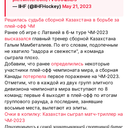
— IIHF (@IIHFHockey)
May 21, 2023
Решилась судьба сборной Казахстана в борьбе за
плей-офф ЧМ
Ранее об игре с Латвией в 6-м туре ЧМ-2023
высказался
главный тренер сборной Казахстана
Галым Мамбеталиев. По его словам, подопечным
не хватило "задора и свежести", а команда
сыграла плохо.
Добавим, что ранее
определились
некоторые
участники плей-офф чемпионата мира, а сборная
Канады
потерпела
первое поражение на ЧМ-2023.
Отметим, что в каждой из двух групп элитного
дивизиона чемпионата мира выступают по 8
команд: первые 4 выходят в плей-офф по итогам
группового раунда, а последние, занявшие
восьмые места, вылетают из элиты.
Очки в копилку: Казахстан сыграл матч-триллер на
ЧМ-2023
Приготовьтесь к самой захватывающей спортивной битве