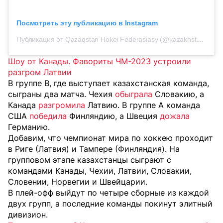
Посмотреть эту публикацию в Instagram
Публикация от Qazaqstan Hokei Federasiasy (@kazakhstanhockey)
Шоу от Канады. Фавориты ЧМ-2023 устроили
разгром Латвии
В группе B, где выступает казахстанская команда,
сыграны два матча. Чехия
обыграла
Словакию, а
Канада
разгромила
Латвию. В группе А команда
США
победила
Финляндию, а Швеция
дожала
Германию.
Добавим, что чемпионат мира по хоккею проходит
в Риге (Латвия) и Тампере (Финляндия). На
групповом этапе казахстанцы сыграют с
командами Канады, Чехии, Латвии, Словакии,
Словении, Норвегии и Швейцарии.
В плей-офф выйдут по четыре сборные из каждой
двух групп, а последние команды покинут элитный
дивизион.