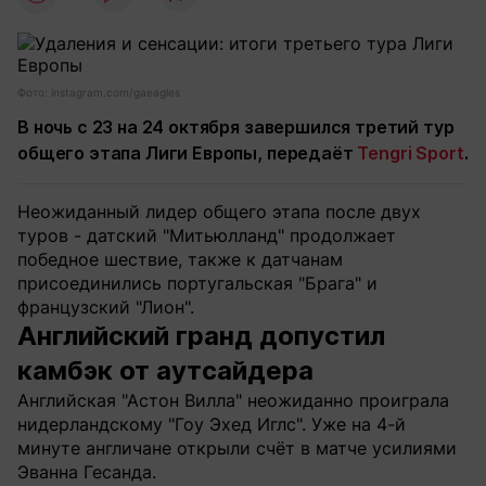
Фото: instagram.com/gaeagles
В ночь с 23 на 24 октября завершился третий тур
общего этапа Лиги Европы, передаёт
Tengri Sport
.
Неожиданный лидер общего этапа после двух
туров - датский "Митьюлланд" продолжает
победное шествие, также к датчанам
присоединились португальская "Брага" и
французский "Лион".
Английский гранд допустил
камбэк от аутсайдера
Английская "Астон Вилла" неожиданно проиграла
нидерландскому "Гоу Эхед Иглс". Уже на 4-й
минуте англичане открыли счёт в матче усилиями
Эванна Гесанда.