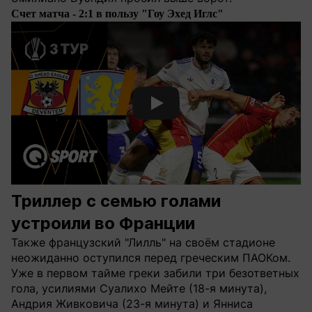
Счет матча - 2:1 в пользу "Гоу Эхед Иглс"
Смотреть видео YouTube
Триллер с семью голами
устроили во Франции
Также французский "Лилль" на своём стадионе
неожиданно оступился перед греческим ПАОКом.
Уже в первом тайме греки забили три безответных
гола, усилиями Суалихо Мейте (18-я минута),
Андрия Живковича (23-я минута) и Янниса