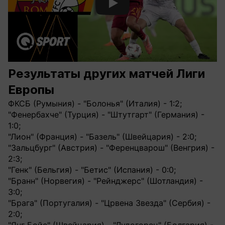
Смотреть видео YouTube
Результаты других матчей Лиги
Европы
ФКСБ (Румыния) - "Болонья" (Италия) - 1:2;
"Фенербахче" (Турция) - "Штутгарт" (Германия) -
1:0;
"Лион" (Франция) - "Базель" (Швейцария) - 2:0;
"Зальцбург" (Австрия) - "Ференцварош" (Венгрия) -
2:3;
"Генк" (Бельгия) - "Бетис" (Испания) - 0:0;
"Бранн" (Норвегия) - "Рейнджерс" (Шотландия) -
3:0;
"Брага" (Португалия) - "Црвена Звезда" (Сербия) -
2:0;