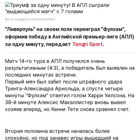
Фото: instagram.com/liverpoolfc/
"Ливерпуль" на своем поле переиграл "Фулхэм",
оформив победу в Английской премьер-лиге (АПЛ)
за одну минуту, передает
Tengri Sport
.
Матч 14-го тура в АПЛ получился очень
результативным (4:3), а победитель был выявлен на
последних минутах встречи.
Первый мяч был забит после штрафного удара
Трента-Александра Арнольда, а спустя четыре
минуты "Фулхэм" ответил голом Харри Уилсона. На
38-й минуте Алексис Макаллистер вновь вывел
хозяев вперед, но Кенни Тете снова сравнял счет.
Вторая половина встречи началась более
спокойно, но под занавес игры вышедший на