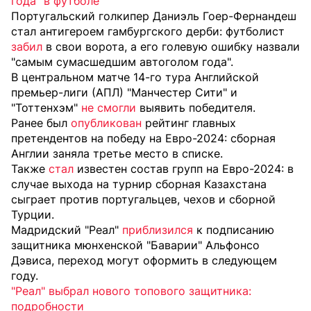
года" в футболе
Португальский голкипер Даниэль Гоер-Фернандеш
стал антигероем гамбургского дерби: футболист
забил
в свои ворота, а его голевую ошибку назвали
"самым сумасшедшим автоголом года".
В центральном матче 14-го тура Английской
премьер-лиги (АПЛ) "Манчестер Сити" и
"Тоттенхэм"
не смогли
выявить победителя.
Ранее был
опубликован
рейтинг главных
претендентов на победу на Евро-2024: сборная
Англии заняла третье место в списке.
Также
стал
известен состав групп на Евро-2024: в
случае выхода на турнир сборная Казахстана
сыграет против португальцев, чехов и сборной
Турции.
Мадридский "Реал"
приблизился
к подписанию
защитника мюнхенской "Баварии" Альфонсо
Дэвиса, переход могут оформить в следующем
году.
"Реал" выбрал нового топового защитника:
подробности