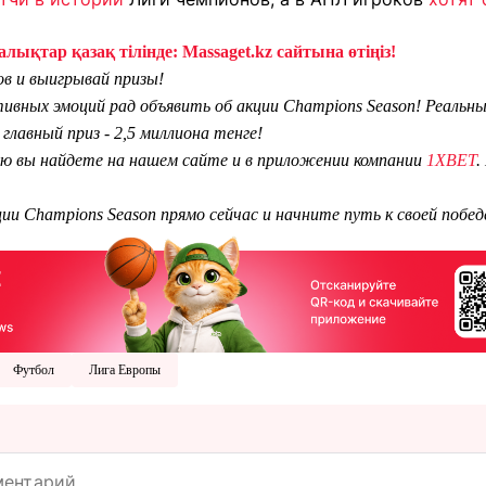
лықтар қазақ тілінде: Massaget.kz сайтына өтіңіз!
в и выигрывай призы!
тивных эмоций рад объявить об акции Champions Season! Реаль
главный приз - 2,5 миллиона тенге!
 вы найдете на нашем сайте и в приложении компании
1XBET
.
ии Champions Season прямо сейчас и начните путь к своей побед
Футбол
Лига Европы