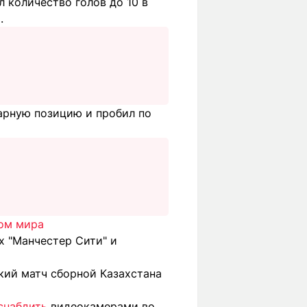
 количество голов до 10 в
.
арную позицию и пробил по
ом мира
х "Манчестер Сити" и
ий матч сборной Казахстана
снабдить
видеокамерами во