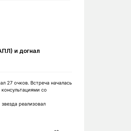
Вокруг света
Образование
Путевые
Учебные
заметки
заведения
Маршруты
ты
Заилийского
Алатау
АПЛ) и догнал
Светлая тема
ал 27 очков. Встреча началась
е консультациями со
Мы в социальных сетях
 звезда реализовал