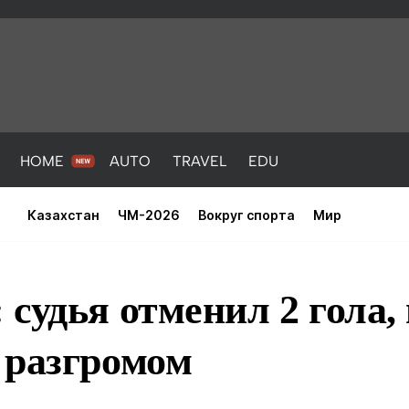
HOME
AUTO
TRAVEL
EDU
Казахстан
ЧМ-2026
Вокруг спорта
Мир
судья отменил 2 гола,
 разгромом
PORT
HEALTH
HOME
AUTO
Новости
порт
Новости
Новости