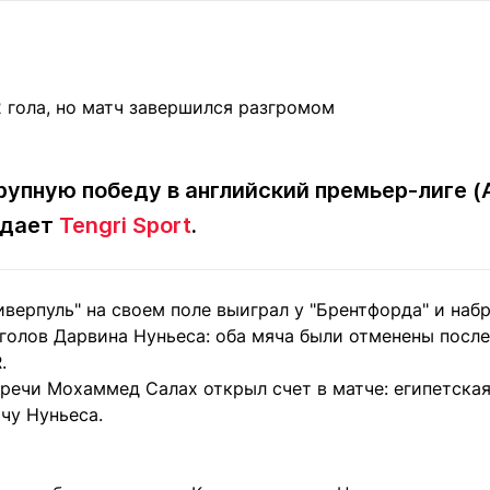
Статьи
округ спорта
Статьи
Полезное
ренды
Блоги
ига
Обзоры
емпионов
Спецпроек
рупную победу в английский премьер-лиге (
едает
Tengri Sport
.
Контакты редакции
Вакансии
Реклама
Пресс-центр
иверпуль" на своем поле выиграл у "Брентфорда" и набр
 голов Дарвина Нуньеса: оба мяча были отменены посл
клама
.
+7 (700) 3 888 188
речи Мохаммед Салах открыл счет в матче: египетская
чу Нуньеса.