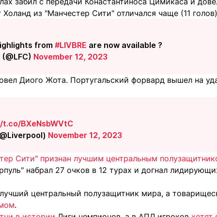
ах забил с передачи Конастантиноса Цимикаса и довел
 Холанд из "Манчестер Сити" отличался чаще (11 голов)
highlights from
#LIVBRE
are now available ?
C (@LFC)
November 12, 2023
довел Диого Жота. Португальский форвард вышел на уд
://t.co/BXeNsbWVtC
(@Liverpool)
November 12, 2023
тер Сити" признан лучшим центральным полузащитник
рпуль" набрал 27 очков в 12 турах и догнал лидирующи
лучший центральный полузащитник мира, а товарищеск
омом
.
тчи в истории
Лиги чемпионов, а в АПЛ игроков
хотят 