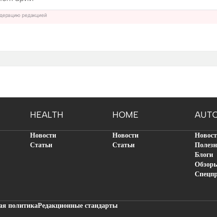
дерацию редакцией
HEALTH
HOME
AUT
Новости
Новости
Новос
Статьи
Статьи
Полезн
Блоги
Обзор
Спецп
ая политика
Редакционные стандарты