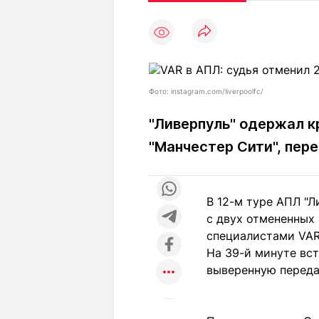
Статьи
Выгодно
В
Погода
Полезно
Т
Спецпроекты
Любопытно
Л
ч
Рейтинги
Гороскопы
Фото: instagram.com/liverpoolfc/
Рецепты
"Ливерпуль" одержал к
"Манчестер Сити", пер
О проекте
В 12-м туре АПЛ "Л
с двух отмененных
Редакция
Ре
специалистами VAR
+7 (777) 001 44 99
На 39-й минуте вст
выверенную переда