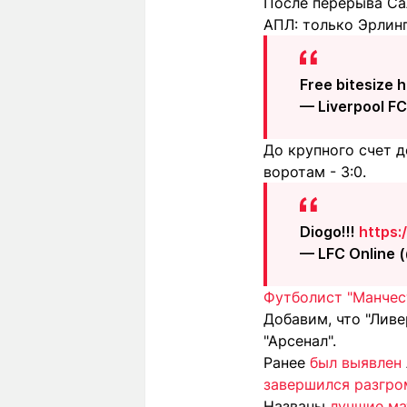
После перерыва Сал
АПЛ: только Эрлинг
Free bitesize 
— Liverpool F
До крупного счет 
воротам - 3:0.
Diogo!!!
https
— LFC Online 
Футболист "Манчес
Добавим, что "Ливе
"Арсенал".
Ранее
был выявлен
завершился разгр
Названы
лучшие ма