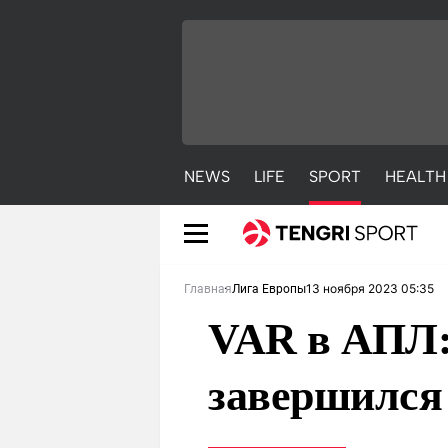
NEWS
LIFE
SPORT
HEALTH
13 ноября 2023 05:35
Главная
Лига Европы
VAR в АПЛ: 
завершился
NEWS
LIFE
S
Новости
Красиво
С