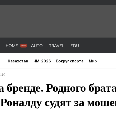
HOME
AUTO
TRAVEL
EDU
Казахстан
ЧМ-2026
Вокруг спорта
Мир
5:40
а бренде. Родного брат
Роналду судят за моше
PORT
HEALTH
HOME
AUTO
Новости
порт
Новости
Новости