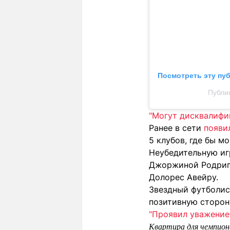
Посмотреть эту пу
Публик
"Могут дисквалифи
Ранее в сети
появи
5 клубов, где бы м
Неубедительную иг
Джоржиной Родриге
Долорес Авейру.
Звездный футболи
позитивную сторон
"Проявил уважение
Квартира для чемпион