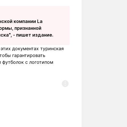
нской компании La
формы, признанной
ка", - пишет издание.
 этих документах туринская
чтобы гарантировать
м футболок с логотипом