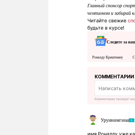
Главный спонсор спорт
чемпионом и забирай 
Читайте свежие
сп
будьте в курсе!
Следите за на
Роналду Криштиану
С
КОММЕНТАРИИ
Комментарии проходят мо
Уруинимгина
имя Роналду уже ка