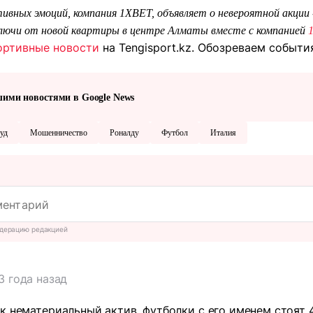
ивных эмоций, компания 1XBET, объявляет о невероятной акции
ключи от новой квартиры в центре Алматы вместе с компанией
ортивные новости
на Tengisport.kz. Обозреваем событ
шими новостями в Google News
уд
Мошенничество
Роналду
Футбол
Италия
дерацию редакцией
3 года назад
к нематериальный актив. футболки с его именем стоят 4