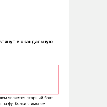
Вокруг света
Образование
Путевые
Учебные
заметки
заведения
Маршруты
ты
Заилийского
Алатау
втянут в скандальную
Светлая тема
Мы в социальных сетях
елем является старший брат
з на футболки с именем