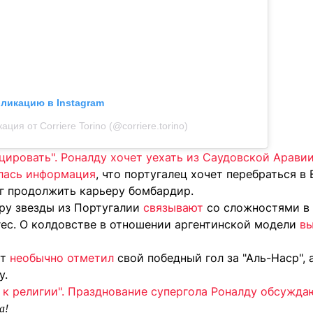
бликацию в Instagram
ация от Corriere Torino (@corriere.torino)
цировать". Роналду хочет уехать из Саудовской Арави
лась информация
, что португалец хочет перебраться в
ог продолжить карьеру бомбардир.
ру звезды из Португалии
связывают
со сложностями в 
с. О колдовстве в отношении аргентинской модели
вы
ст
необычно отметил
свой победный гол за "Аль-Наср", 
у.
 к религии". Празднование супергола Роналду обсужда
а!