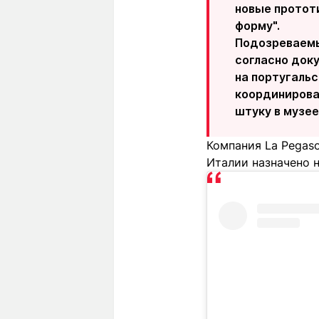
новые прототи
форму".
Подозреваемый
согласно док
на португальс
координирова
штуку в музее
Компания La Pegaso
Италии назначено н