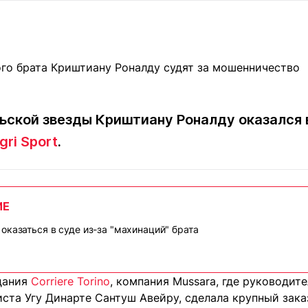
Статьи
округ спорта
Статьи
Полезное
ренды
Блоги
ига
Обзоры
емпионов
Спецпроек
ьской звезды Криштиану Роналду оказался 
gri Sport
.
Контакты редакции
Вакансии
Реклама
Пресс-центр
ИЕ
клама
оказаться в суде из-за "махинаций" брата
+7 (700) 3 888 188
дания
Corriere Torino
, компания Mussara, где руководит
ста Угу Динарте Сантуш Авейру, сделала крупный зака