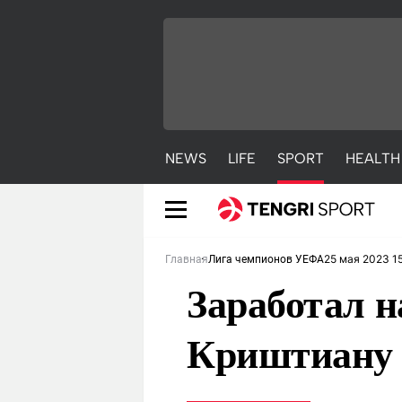
NEWS
LIFE
SPORT
HEALTH
25 мая 2023 1
Главная
Лига чемпионов УЕФА
Заработал н
Криштиану 
NEWS
LIFE
S
Новости
Красиво
С