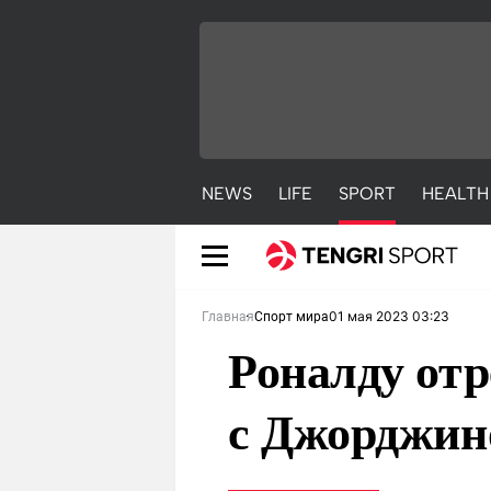
NEWS
LIFE
SPORT
HEALTH
01 мая 2023 03:23
Главная
Спорт мира
Роналду отр
с Джорджин
NEWS
LIFE
S
Новости
Красиво
С