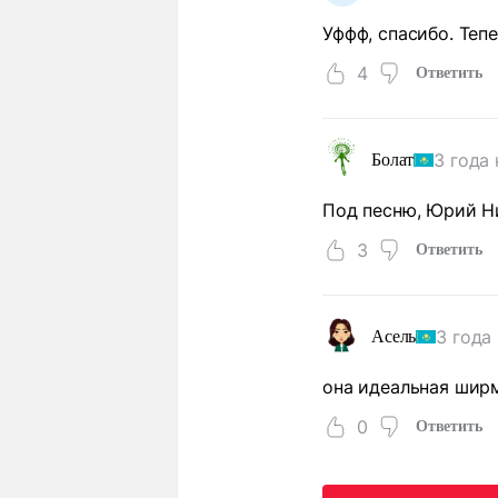
Уффф, спасибо. Теп
4
Ответить
3 года
Болат
Под песню, Юрий Н
3
Ответить
3 года
Асель
она идеальная ширм
0
Ответить