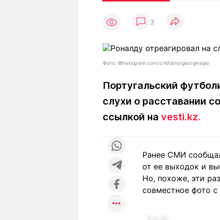
Статьи
Выгодно
В
3
Погода
Полезно
Т
Спецпроекты
Любопытно
Л
ч
Рейтинги
Гороскопы
Фото: ©instagram.com/cristiano/georginagio
Рецепты
Португальский футболи
слухи о расставании с
О проекте
ссылкой на
vesti.kz.
Ранее СМИ сообщал
Редакция
Ре
от ее выходок и в
+7 (777) 001 44 99
Но, похоже, эти ра
совместное фото с 