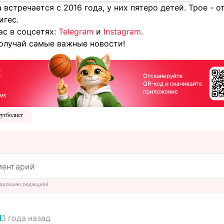
 встречается с 2016 года, у них пятеро детей. Трое - 
игес.
ас в соцсетях:
Telegram
и
Instagram
.
олучай самые важные новости!
утболист
дерацию редакцией
3 года назад