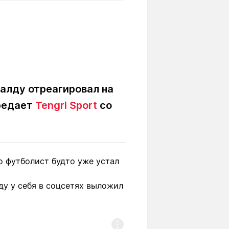
Вокруг света
Образование
Путевые
Учебные
заметки
заведения
Маршруты
ты
Заилийского
Алатау
алду отреагировал на
ередает
Tengri Sport
со
Светлая тема
о футболист будто уже устал
Мы в социальных сетях
ду у себя в соцсетях выложил