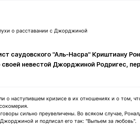
Статьи
округ спорта
Статьи
Полезное
ренды
Блоги
ига
Обзоры
емпионов
Спецпроек
ст саудовского "Аль-Насра" Криштиану Рон
о своей невестой Джорджиной Родригес, п
Контакты редакции
Вакансии
Реклама
Пресс-центр
и о наступившем кризисе в их отношениях и о том, чт
клама
ысокомерия.
+7 (700) 3 888 188
зговоры сильно преувеличены. Во всяком случае, Ронал
Джорджиной и подписал его так: "Выпьем за любовь".