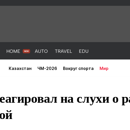
HOME
AUTO
TRAVEL
EDU
Казахстан
ЧМ-2026
Вокруг спорта
Мир
еагировал на слухи о 
ой
PORT
HEALTH
HOME
AUTO
Новости
порт
Новости
Новости