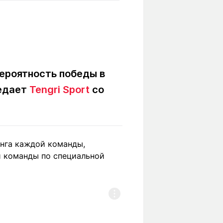
Вокруг света
Образование
Путевые
Учебные
заметки
заведения
Маршруты
ты
Заилийского
Алатау
вероятность победы в
редает
Tengri Sport
со
Светлая тема
инга каждой команды,
й команды по специальной
Мы в социальных сетях