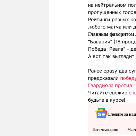
на нейтральном по
пропущенных голов
Рейтинги разных к
любого матча или 
Главным фаворитом 
"Бавария" (18 проце
Победа "Реала" – д
А вот так выглядит
Ранее сразу два с
предсказали
побед
Гвардиола против 
Читайте свежие
сп
будьте в курсе!
Следите за на
Лига чемпионов
Манч