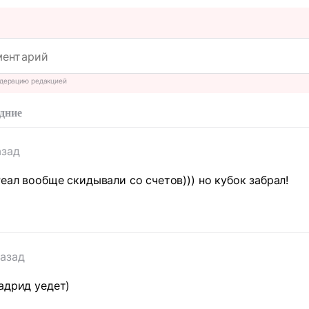
дерацию редакцией
дние
азад
еал вообще скидывали со счетов))) но кубок забрал!
назад
адрид уедет)