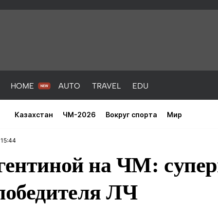
HOME
AUTO
TRAVEL
EDU
Казахстан
ЧМ-2026
Вокруг спорта
Мир
 15:44
ргентиной на ЧМ: cупе
победителя ЛЧ
PORT
HEALTH
HOME
AUTO
Новости
порт
Новости
Новости