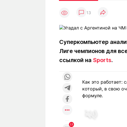
Статьи
Выгодно
В
13
Погода
Полезно
Т
Спецпроекты
Любопытно
Л
ч
Рейтинги
Гороскопы
Рецепты
Суперкомпьютер аналит
Лиге чемпионов для вс
ссылкой на
Sports
.
О проекте
Как это работает: 
который, в свою оч
Редакция
Ре
формуле.
+7 (777) 001 44 99
13