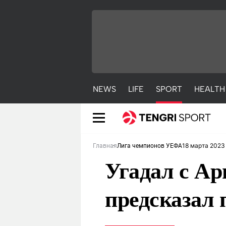
NEWS
LIFE
SPORT
HEALTH
18 марта 2023
Главная
Лига чемпионов УЕФА
Угадал с А
предсказал 
NEWS
LIFE
S
Новости
Красиво
С