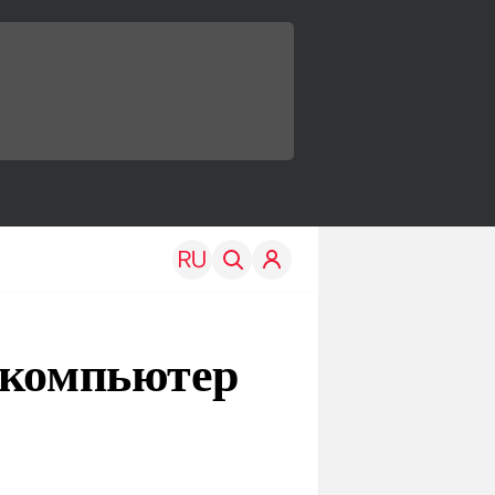
ркомпьютер
TRAVEL
EDU
Моя страна
Новости