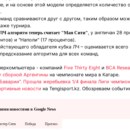
ле, и на основе этой модели определяется количество
.
оманд сравниваются друг с другом, таким образом мож
даже турнира.
, у англичан 28 п
ЛЧ алгоритм теперь считает "Ман Сити"
нтов) и "Наполи" (17 процентов).
ействующего обладателя кубка ЛЧ – оценивается всего 
 предсказание алгоритма для всех команд.
уперкомпьютера - компаний
Five Thirty Eight
и
BCA Resea
у сборной Аргентины
на чемпионате мира в Катаре.
"Баварии". Прошла жеребьевка 1/4 финала Лиги чемпио
ортивные новости
на Tengisport.kz. Обозреваем событ
шими новостями в Google News
естер Сити
Победа
Прогноз