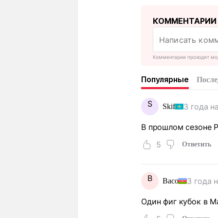
КОММЕНТАРИИ
Комментарии проходят мо
Популярные
После
S
3 года н
Skif
В прошлом сезоне Р
5
Ответить
В
3 года 
Васо
Один фиг кубок в М