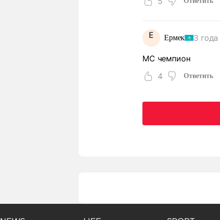
5
Ответить
Е
3 года
Ермек
МС чемпион
4
Ответить