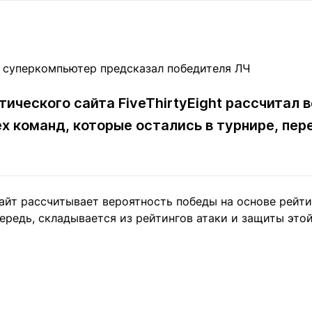
Статьи
округ спорта
Статьи
Полезное
ренды
Блоги
ига
Обзоры
емпионов
Спецпроек
ического сайта FiveThirtyEight рассчитал 
ех команд, которые остались в турнире, пе
Контакты редакции
Вакансии
Реклама
Пресс-центр
сайт рассчитывает вероятность победы на основе рейт
ередь, складывается из рейтингов атаки и защиты это
клама
+7 (700) 3 888 188