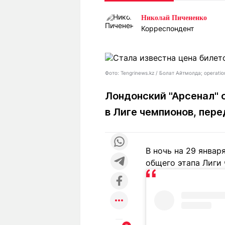
Статьи
Выгодно
В
Николай Пичененко
Погода
Полезно
Т
Корреспондент
Спецпроекты
Любопытно
Л
ч
Рейтинги
Гороскопы
Рецепты
Фото: Tengrinews.kz / Болат Айтмолда; operat
Лондонский "Арсенал" 
в Лиге чемпионов, пер
О проекте
В ночь на 29 январ
Редакция
Ре
общего этапа Лиги
+7 (777) 001 44 99