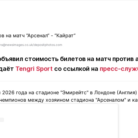
Статьи
округ спорта
Статьи
Полезное
ренды
Блоги
ига
Обзоры
емпионов
Спецпроек
ions@newsimages.co.uk/depositphotos.com
объявил стоимость билетов на матч против 
едаёт
Tengri Sport
со ссылкой на
пресс-служ
Контакты редакции
Вакансии
Реклама
Пресс-центр
я 2026 года на стадионе "Эмирейтс" в Лондоне (Англия)
клама
 чемпионов между хозяином стадиона "Арсеналом" и ка
+7 (700) 3 888 188