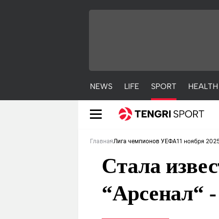
NEWS
LIFE
SPORT
HEALTH
11 ноября 2025
Главная
Лига чемпионов УЕФА
Стала извес
“Арсенал“ -
NEWS
LIFE
S
Новости
Красиво
С