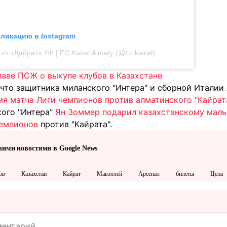
бликацию в Instagram
от «Қайрат» ФК | FC Kairat Almaty (@f.c.kairat)
лаве ПСЖ о выкупе клубов в Казахстане
 что защитника миланского "Интера" и сборной Италии
мя матча Лиги чемпионов против алматинского "Кайрат
кого "Интера"
Ян Зоммер подарил казахстанскому маль
чемпионов
против "Кайрата".
шими новостями в Google News
ов
Казахстан
Кайрат
Мавзолей
Арсенал
билеты
Цена