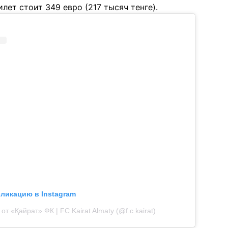
лет стоит 349 евро (217 тысяч тенге).
бликацию в Instagram
от «Қайрат» ФК | FC Kairat Almaty (@f.c.kairat)