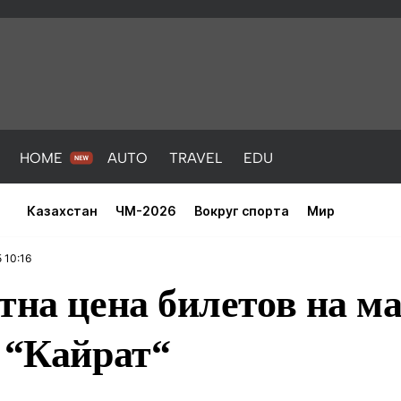
HOME
AUTO
TRAVEL
EDU
Казахстан
ЧМ-2026
Вокруг спорта
Мир
 10:16
тна цена билетов на м
 “Кайрат“
PORT
HEALTH
HOME
AUTO
Новости
порт
Новости
Новости