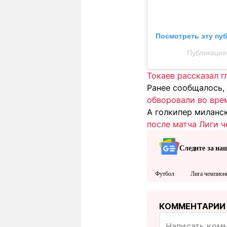
Посмотреть эту пу
Публикация 
Токаев рассказал г
Ранее сообщалось,
обворовали во вре
А голкипер миланс
после матча Лиги 
Следите за на
Футбол
Лига чемпион
КОММЕНТАРИИ