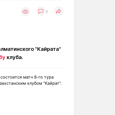
Вокруг света
Образование
3
Путевые
Учебные
заметки
заведения
Маршруты
ты
Заилийского
Алатау
алматинского "Кайрата"
бу
клуба.
Светлая тема
 состоится матч 8-го тура
Мы в социальных сетях
захстанским клубом "Кайрат".