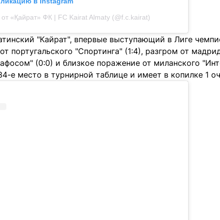
бликацию в Instagram
от «Қайрат» ФК | FC Kairat Almaty (@f.c.kairat)
тинский "Кайрат", впервые выступающий в Лиге чемпио
от португальского "Спортинга" (1:4), разгром от мадрид
афосом" (0:0) и близкое поражение от миланского "Инте
34-е место в турнирной таблице и имеет в копилке 1 оч