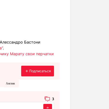
 Алессандро Бастони
а"
.
чику Марату свои перчатки
Подписаться
Англия
3