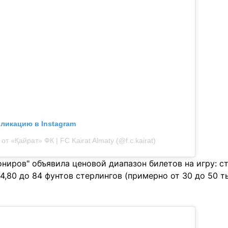
бликацию в Instagram
от «Қайрат» ФК | FC Kairat Almaty (@f.c.kairat)
ниров" объявила ценовой диапазон билетов на игру: с
4,80 до 84 фунтов стерлингов (примерно от 30 до 50 ты