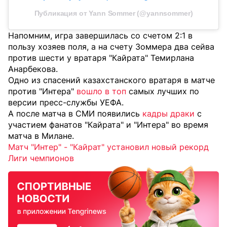
Публикация от Yann Sommer (@yannsommer)
Напомним, игра завершилась со счетом 2:1 в
пользу хозяев поля, а на счету Зоммера два сейва
против шести у вратаря "Кайрата" Темирлана
Анарбекова.
Одно из спасений казахстанского вратаря в матче
против "Интера"
вошло в топ
самых лучших по
версии пресс-службы УЕФА.
А после матча в СМИ появились
кадры драки
с
участием фанатов "Кайрата" и "Интера" во время
матча в Милане.
Матч "Интер" - "Кайрат" установил новый рекорд
Лиги чемпионов