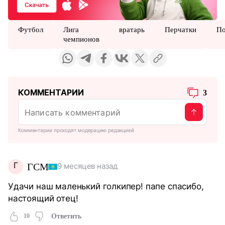
Футбол
Лига
вратарь
Перчатки
По
чемпионов
КОММЕНТАРИИ
3
Комментарии проходят модерацию редакцией
Г
ГСМ
9 месяцев назад
Удачи наш маленький голкипер! папе спасибо,
настоящий отец!
10
Ответить