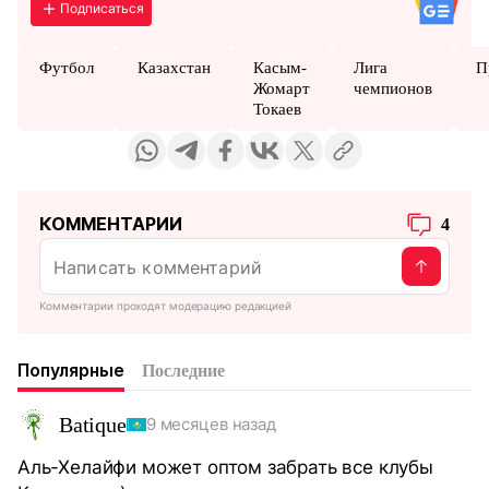
Подписаться
Футбол
Казахстан
Касым-
Лига
П
Жомарт
чемпионов
Токаев
КОММЕНТАРИИ
4
Комментарии проходят модерацию редакцией
Популярные
Последние
Batique
9 месяцев назад
Аль-Хелайфи может оптом забрать все клубы