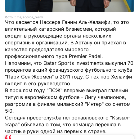
Фото: t.me/aqorda_resmi
Что касается Нассера Ганим Аль-Хелаифи, то это
влиятельный катарский бизнесмен, который
входит в руководящие органы нескольких
спортивных организаций. В Астану он приехал в
качестве председателя мирового
профессионального тура Premier Padel.
Напомним, что Qatar Sports Investments выкупил 70
процентов акций французского футбольного клуба
"Пари Сен-Жермен" в 2011 году. С тех пор Хелаифи
входит в его руководство.
В прошлом году "ПСЖ" впервые выиграл главный
титул в европейском футболе - Лигу чемпионов,
разгромив в финале миланский "Интер" со счетом
5:0.
Сегодня пресс-служба петропавловского "Кызыл-
жара" объявила о том, что команда перешла в
частные руки одной из первых в стране.