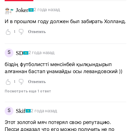
Joker
2 года назад
И в прошлом году должен был забирать Холланд.
1
Ответить
S
SD
2 года назад
біздің футболистті менсінбей қылқындырып
алғаннан бастап ұнамайды осы левандовский ))
1
Ответить
Посмотреть еще 1 ответ
S
Skif
2 года назад
Этот золотой мяч потерял свою репутацию.
Песси доказал что его можно получить не по