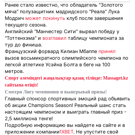
Ранее стало известно, что обладатель "Золотого
мяча" полузащитник мадридского "Реала" Лука
Модрич
может покинуть
клуб после завершения
текущего сезона.
Английский "Манчестер Сити" вырвал победу у
"Тоттенхэма" и
возглавил
таблицу чемпионата за
тур до финиша.
Французский форвард Килиан Мбаппе
принял
вызов восьмикратного олимпийского чемпиона по
легкой атлетике Усэйна Болта в беге на 100
метров.
Спорт әлеміндегі жаңалықтар қазақ тілінде: Massaget.kz
сайтына өтіңіз!
Смотри Лигу чемпионов и выигрывай призы!
Главный спонсор спортивных эмоций рад объявить
об акции Champions Season! Реальный шанс стать
настоящим чемпионом и выиграть главный приз -
2,5 миллиона тенге!
Подробную информацию вы найдете на сайте и в
приложении компании
1XBET
. Не упустите свой