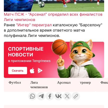
Матч ПСЖ - "Арсенал" определил всех финалистов
Лиги чемпионов
Ранее
"Интер" переиграл
каталонскую "Барселону"
в дополнительное время ответного матча
полуфинала Лиги чемпионов.
Футбол
Лига
Арсенал
тренер
Фин
чемпионов