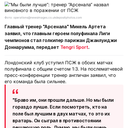
Фото: operations@newsimages.co.ukdepositphotos.com
Главный тренер "Арсенала" Микель Артета
заявил, что главным героем полуфинала Лиги
чемпионов стал голкипер парижан Джанлуиджи
Доннарумма, передает
Tengri Sport
.
Лондонский клуб уступил ПСЖ в обоих матчах
полуфинала с общим счетом 1:3. На послематчевой
пресс-конференции тренер англичан заявил, что
его команда была сильнее.
"Браво им, они прошли дальше. Но мы были
гораздо лучше. Если посмотреть, кто на
поле был лучшим в двух матчах, то это их
вратарь. Он сыграл в противостоянии
решающую роль. Думаю, мы были очень