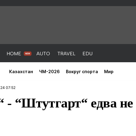
HOME
AUTO
TRAVEL
EDU
Казахстан
ЧМ-2026
Вокруг спорта
Мир
024 07:52
 - “Штутгарт“ едва не
PORT
HEALTH
HOME
AUTO
Новости
порт
Новости
Новости