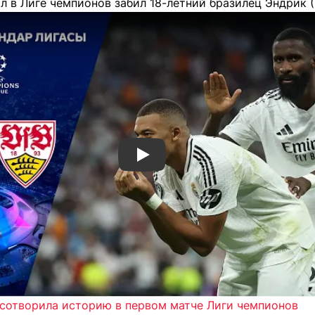
 в Лиге чемпионов забил 18-летний бразилец Эндрик (3
Смотреть видео YouTube
" сотворила историю в первом матче Лиги чемпионов