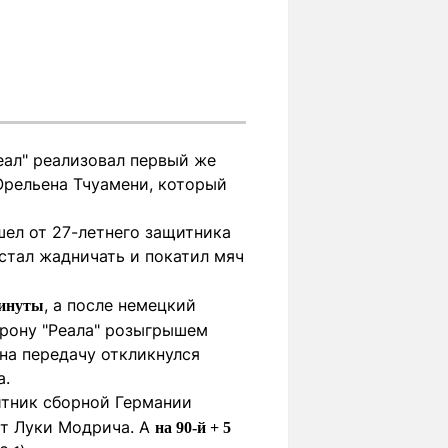
еал" реализовал первый же
Орельена Тчуамени, который
ел от 27-летнего защитника
стал жадничать и покатил мяч
, а после немецкий
минуты
орону "Реала" розыгрышем
 на передачу откликнулся
а.
итник сборной Германии
от Луки Модрича. А
на 90-й + 5