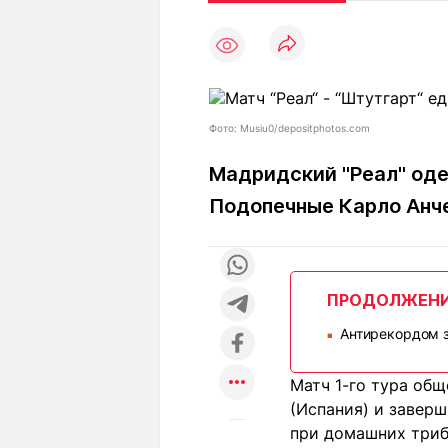
Статьи
Выгодно
В
Погода
Полезно
Т
Спецпроекты
Любопытно
Л
ч
Рейтинги
Гороскопы
Фото: Musiu0/depositphotos.com
Рецепты
Мадридский "Реал" од
Подопечные Карло Анче
О проекте
ПРОДОЛЖЕН
Редакция
Ре
Антирекордом з
+7 (777) 001 44 99
■
Матч 1-го тура общ
(Испания) и завер
при домашних трибу