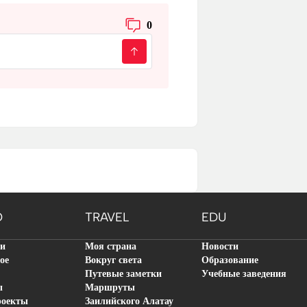
0
O
TRAVEL
EDU
ти
Моя страна
Новости
ое
Вокруг света
Образование
Путевые заметки
Учебные заведения
ы
Маршруты
роекты
Заилийского Алатау