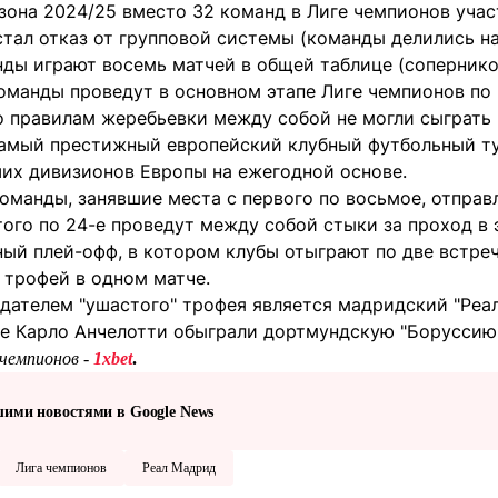
езона 2024/25 вместо 32 команд в Лиге чемпионов уча
тал отказ от групповой системы (команды делились на
нды играют восемь матчей в общей таблице (сопернико
оманды проведут в основном этапе Лиге чемпионов по 
по правилам жеребьевки между собой не могли сыграть
самый престижный европейский клубный футбольный т
их дивизионов Европы на ежегодной основе.
оманды, занявшие места с первого по восьмое, отправ
того по 24-е проведут между собой стыки за проход в 
ный плей-офф, в котором клубы отыграют по две встре
 трофей в одном матче.
ателем "ушастого" трофея является мадридский "Реал"
е Карло Анчелотти обыграли дортмундскую "Боруссию" 
чемпионов -
1xbet
.
шими новостями в Google News
Лига чемпионов
Реал Мадрид