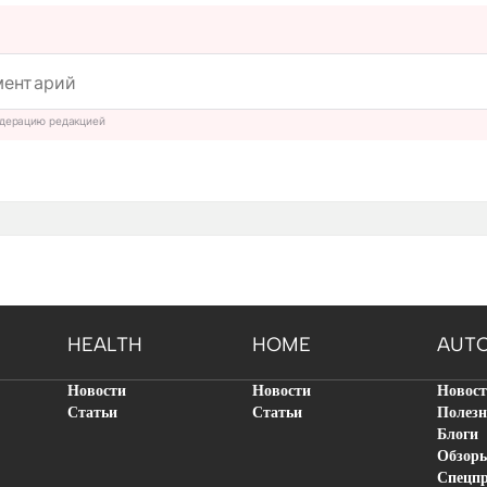
дерацию редакцией
HEALTH
HOME
AUT
Новости
Новости
Новос
Статьи
Статьи
Полезн
Блоги
Обзор
Спецп