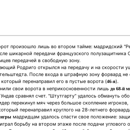
орот произошло лишь во втором тайме: мадридский "Р
сле шикарной передачи французского полузащитника 
мцев передачей в свободную зону.
ающий Родриго открылся на передачу и на скорости уш
ельштедта. После входа в штрафную зону форвард не 
 который перенаправил его в пустые ворота (
).
46-я
анили свои ворота в неприкосновенности лишь
до 68-й 
Ундав сравнял счет. "Штутгарту" удалось обмануть об
идер перекинул мяч через большое скопление игроков,
который перенаправил круглого на 28-летнего форвард
мадридцам удалось спасти свое положение: защ
 игры
играл борьбу на втором этаже после подачи углового 