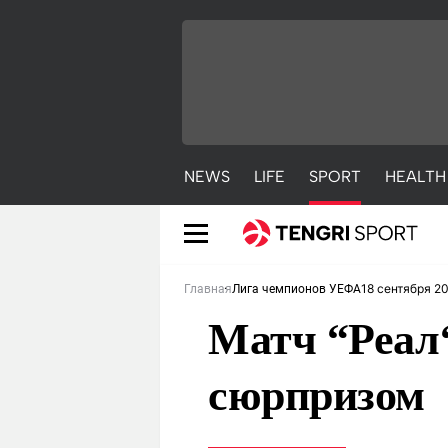
NEWS
LIFE
SPORT
HEALTH
18 сентября 2
Главная
Лига чемпионов УЕФА
Матч “Реал“
сюрпризом
NEWS
LIFE
S
Новости
Красиво
С