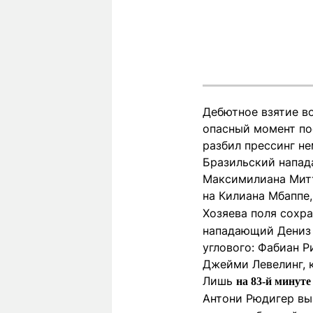
Дебютное взятие в
опасный момент по
разбил прессинг не
Бразильский напад
Максимилиана Митт
на Килиана Мбаппе,
Хозяева поля сохр
нападающий Дениз 
углового: Фабиан Р
Джейми Левелинг, 
Лишь
на 83-й минуте
Антони Рюдигер вы