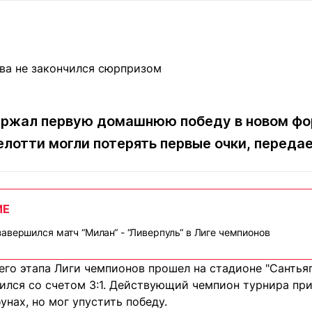
Статьи
округ спорта
Статьи
Полезное
ренды
Блоги
ига
Обзоры
емпионов
Спецпроек
ержал первую домашнюю победу в новом фо
лотти могли потерять первые очки, переда
Контакты редакции
Вакансии
Реклама
Пресс-центр
ИЕ
клама
авершился матч “Милан“ - “Ливерпуль“ в Лиге чемпионов
+7 (700) 3 888 188
его этапа Лиги чемпионов прошел на стадионе "Сантья
шился со счетом 3:1. Действующий чемпион турнира пр
нах, но мог упустить победу.