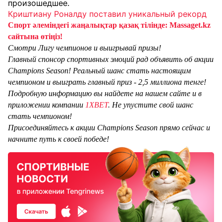
произошедшее.
Криштиану Роналду поставил уникальный рекорд
Спорт әлеміндегі жаңалықтар қазақ тілінде: Massaget.kz
сайтына өтіңіз!
Смотри Лигу чемпионов и выигрывай призы!
Главный спонсор спортивных эмоций рад объявить об акции
Champions Season! Реальный шанс стать настоящим
чемпионом и выиграть главный приз - 2,5 миллиона тенге!
Подробную информацию вы найдете на нашем сайте и в
приложении компании
1XBET
. Не упустите свой шанс
стать чемпионом!
Присоединяйтесь к акции Champions Season прямо сейчас и
начните путь к своей победе!