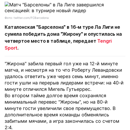
Фото: twitter.com/FCBarcelona
Каталонская "Барселона" в 16-м туре Ла Лиги не
сумела победить дома "Жирону" и опустилась на
четвертое место в таблице, передает
Tengri
Sport
.
"Жирона" забила первый гол уже на 12-й минуте
матча, и несмотря на то что Роберту Левандовски
удалось ответить уже через семь минут, именно
гости ушли на перерыв лидерами встречи: на 40-й
минуте отличился Мигель Гутьеррес.
Во втором тайме долгое время сохранялся
минимальный перевес "Жироны", но на 80-й
минуте гости увеличили свое преимущество. В
дополнительное время команды обменялись
забитыми мячами, а игра закончилась со счетом
2:4.