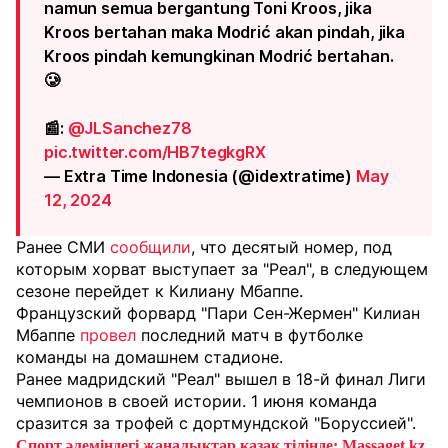
namun semua bergantung Toni Kroos, jika
Kroos bertahan maka Modrić akan pindah, jika
Kroos pindah kemungkinan Modrić bertahan.
🥲
📰:
@JLSanchez78
pic.twitter.com/HB7tegkgRX
— Extra Time Indonesia (@idextratime)
May
12, 2024
Ранее СМИ
сообщили
, что десятый номер, под
которым хорват выступает за "Реал", в следующем
сезоне перейдет к Килиану Мбаппе.
Французский форвард "Пари Сен-Жермен" Килиан
Мбаппе
провел
последний матч в футболке
команды на домашнем стадионе.
Ранее мадридский "Реал" вышел в 18-й финал Лиги
чемпионов в своей истории. 1 июня команда
сразится за трофей с дортмундской "Боруссией".
Спорт әлеміндегі жаңалықтар қазақ тілінде: Massaget.kz