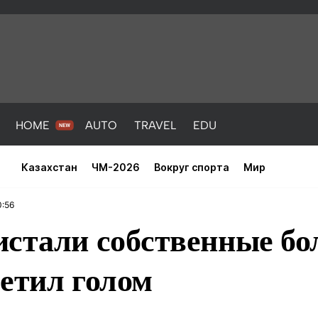
HOME
AUTO
TRAVEL
EDU
Казахстан
ЧМ-2026
Вокруг спорта
Мир
0:56
истали собственные б
етил голом
PORT
HEALTH
HOME
AUTO
Новости
порт
Новости
Новости