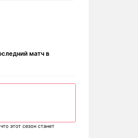
Вокруг света
Образование
Путевые
Учебные
заметки
заведения
Маршруты
ты
Заилийского
Алатау
оследний матч в
Светлая тема
Мы в социальных сетях
что этот сезон станет