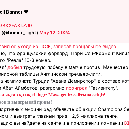
ll Banner ❤️
om/BK2FAKkZJ9
t (@humor_right)
May 12, 2024
явил об уходе из ПСЖ, записав прощальное видео
тно, что французский форвард "Пари Сен-Жермен" Кил
о "Реала" 10-й номер.
ал"
добыл
трудовую победу в матче против "Манчестер 
рнирной таблицы Английской премьер-лиги.
ра чемпионата Турции "Адана Демирспор", в составе к
а Абат Аймбетов, разгромно
проиграл
"Газиантепу".
лықтар қазақ тілінде: Massaget.kz сайтына өтіңіз!
нов и выигрывай призы!
портивных эмоций рад объявить об акции Champions Se
м и выиграть главный приз - 2,5 миллиона тенге!
цию вы найдете на сайте и в приложении компании
1X