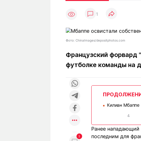
Статьи
Выгодно
В
1
Погода
Полезно
Т
Спецпроекты
Любопытно
Л
ч
Рейтинги
Гороскопы
Фото: ChinaImages/depositphotos.com
Рецепты
Французский форвард "
футболке команды на 
О проекте
ПРОДОЛЖЕН
Редакция
Ре
Килиан Мбаппе 
+7 (777) 001 44 99
■
4
Ранее нападающий
последним для фра
1