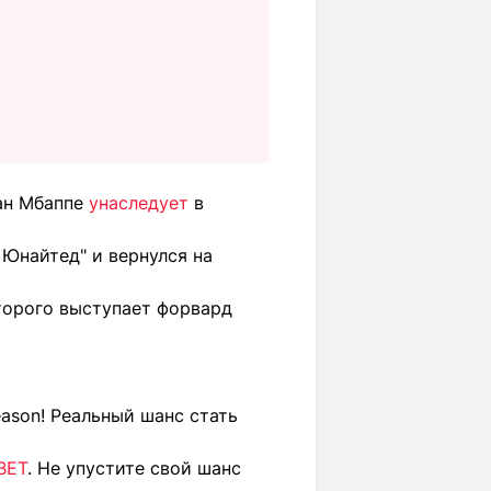
иан Мбаппе
унаследует
в
Юнайтед" и вернулся на
оторого выступает форвард
ason! Реальный шанс стать
BET
. Не упустите свой шанс