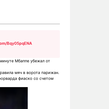
.com/Bqy05pqENA
 минуте Мбаппе убежал от
правила мяч в ворота парижан.
 форварда фиаско со счетом