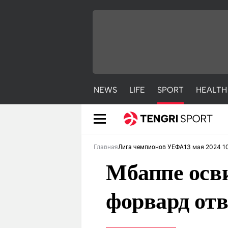
NEWS
LIFE
SPORT
HEALTH
13 мая 2024 1
Главная
Лига чемпионов УЕФА
Мбаппе осв
форвард отв
NEWS
LIFE
S
Новости
Красиво
С