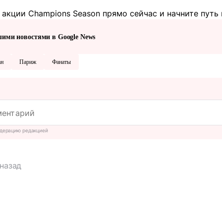
акции Champions Season прямо сейчас и начните путь 
шими новостями в Google News
ан
Париж
Фанаты
дерацию редакцией
 назад