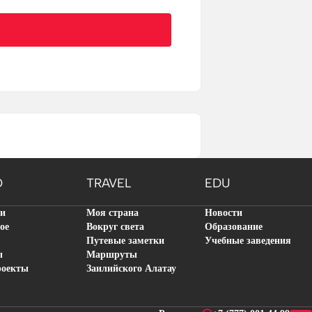
O
TRAVEL
EDU
ти
Моя страна
Новости
ое
Вокруг света
Образование
Путевые заметки
Учебные заведения
ы
Маршруты
роекты
Заилийского Алатау