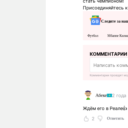
стать чемпионом!
Присоединяйтесь к 
Следите за на
Футбол
Мбаппе Кили
КОММЕНТАРИИ
Комментарии проходят мо
2 года
Абеке
Ждём его в Реале👍
2
Ответить