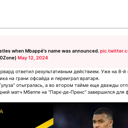
istles when Mbappé’s name was announced.
pic.twitter
0Zone)
May 12, 2024
орвард ответил результативным действием. Уже на 8-й
ка на грани офсайда и переиграл вратаря.
Тулуза" отыгралась, а во втором тайме еще дважды от
едний матч Мбаппе на "Парк-де-Пренс" завершился для