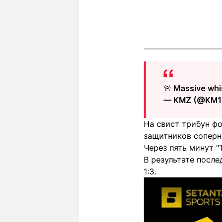
🚨 Massive wh
— KMZ (@KM1
На свист трибун ф
защитников соперни
Через пять минут "
В результате посл
1:3.