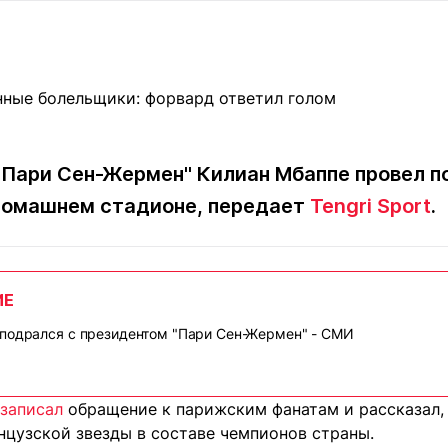
Статьи
округ спорта
Статьи
Полезное
ренды
Блоги
ига
Обзоры
емпионов
Спецпроек
Пари Сен-Жермен" Килиан Мбаппе провел п
домашнем стадионе, передает
Tengri Sport
.
Контакты редакции
Вакансии
Реклама
Пресс-центр
ИЕ
клама
подрался с президентом "Пари Сен-Жермен" - СМИ
+7 (700) 3 888 188
записал
обращение к парижским фанатам и рассказал, 
нцузской звезды в составе чемпионов страны.