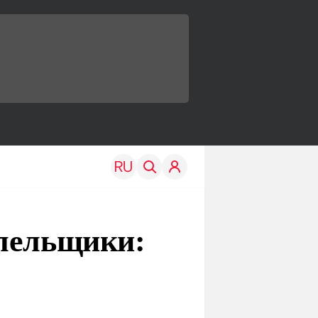
олельщики:
TRAVEL
EDU
Моя страна
Новости