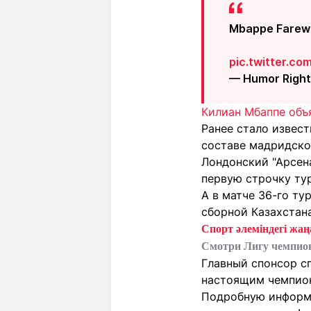
Mbappe Farewe
pic.twitter.c
— Humor Righ
Килиан Мбаппе объ
Ранее стало извес
составе мадридског
Лондонский "Арсен
первую строчку ту
А в матче 36-го ту
сборной Казахстан
Спорт әлеміндегі жаңа
Смотри Лигу чемпио
Главный спонсор с
настоящим чемпионо
Подробную информа