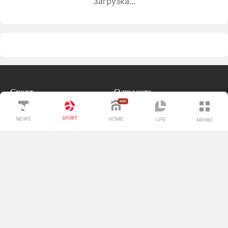
Загрузка...
Спорт
О проекте
Вокруг спорта
Контакты редакции
Тренды
Реклама
Лига чемпионов
Вакансии
Редакция
Редакционная политика
Редакционные стандарты
Реклама
Редакция
+7 (700) 3 888 188
+7 (777) 001 44 99
Мы в социальных сетях
новостей
Скачать наше
приложение