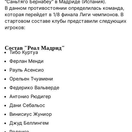
"Саньтяго Бернабеу" в Мадриде (Испания).
В данном противостоянии определилась команда,
которая перейдет в 1/8 финала Лиги чемпионов. В
стартовом составе клубы представили следующих
игроков:
Состав "Реал Мадрид"
Тибо Куртуа
Ферлан Менди
Рауль Асенсио
Орельен Тчуамени
Федерико Вальверде
Антонио Рюдигер
Дани Себальос
Винисиус Жуниор
Джуд Беллингем
Родриго