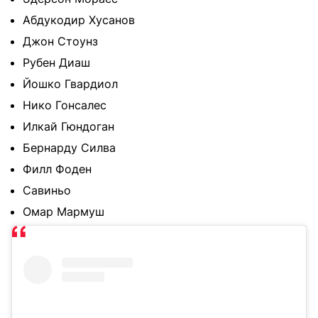
Абдукодир Хусанов
Джон Стоунз
Рубен Диаш
Йошко Гвардиол
Нико Гонсалес
Илкай Гюндоган
Бернарду Силва
Филл Фоден
Савиньо
Омар Мармуш