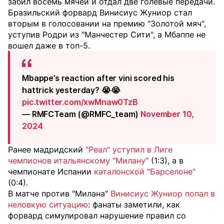
забил восемь мячей и отдал две голевые передачи.
Бразильский форвард Винисиус Жуниор стал
вторым в голосовании на премию "Золотой мяч",
уступив Родри из "Манчестер Сити", а Мбаппе не
вошел даже в топ-5.
Mbappe’s reaction after vini scored his
hattrick yesterday? 😭😭
pic.twitter.com/xwMnaw0TzB
— RMFCTeam (@RMFC_team)
November 10,
2024
Ранее мадридский
"Реал" уступил в Лиге
чемпионов итальянскому "Милану"
(1:3), а в
чемпионате Испании
каталонской "Барселоне"
(0:4).
В матче против "Милана"
Винисиус Жуниор попал в
неловкую ситуацию
: фанаты заметили, как
форвард симулировал нарушение правил со