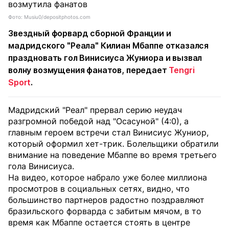
Фото: Musiu0/depositphotos.com
Звездный форвард сборной Франции и
мадридского "Реала" Килиан Мбаппе отказался
праздновать гол Винисиуса Жуниора и вызвал
волну возмущения фанатов, передает
Tengri
Sport
.
Мадридский "Реал" прервал серию неудач
разгромной победой над "Осасуной" (4:0), а
главным героем встречи стал Винисиус Жуниор,
который оформил хет-трик. Болельщики обратили
внимание на поведение Мбаппе во время третьего
гола Винисиуса.
На видео, которое набрало уже более миллиона
просмотров в социальных сетях, видно, что
большинство партнеров радостно поздравляют
бразильского форварда с забитым мячом, в то
время как Мбаппе остается стоять в центре