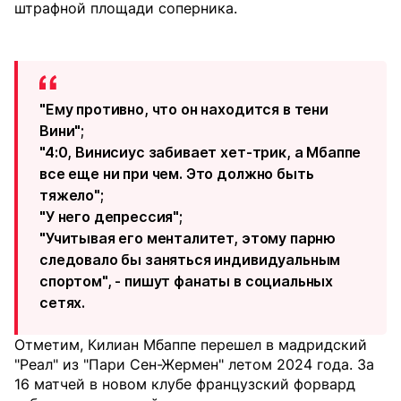
штрафной площади соперника.
"Ему противно, что он находится в тени
Вини";
"4:0, Винисиус забивает хет-трик, а Мбаппе
все еще ни при чем. Это должно быть
тяжело";
"У него депрессия";
"Учитывая его менталитет, этому парню
следовало бы заняться индивидуальным
спортом", - пишут фанаты в социальных
сетях.
Отметим, Килиан Мбаппе перешел в мадридский
"Реал" из "Пари Сен-Жермен" летом 2024 года. За
16 матчей в новом клубе французский форвард