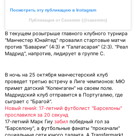
Посмотреть эту публикацию в Instagram
Публикация от Casemiro (@casemiro)
В текущем розыгрыше главного клубного турнира
"Манчестер Юнайтед" провалил стартовые матчи
против "Баварии" (4:3) и "Галатасарая" (2:3). "Реал
Мадрид", напротив, лидирует в группе C.
В ночь на 25 октября манчестерский клуб
проведет третью встречу в Лиге чемпионов: МЮ
примет датский "Копенгаген" на своем поле.
Мадридский клуб отправится в Португалию, где
сыграет с "Брагой".
Новый гений: 17-летний футболист "Барселоны"
прославился за 20 секунд
17-летний Марк Гиу
забил
победный гол за
"Барселону", а футбольные фанаты "прокачали"
социальные сети юного таланта. А Transfermarkt