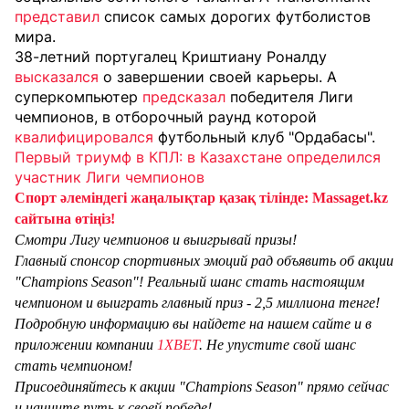
представил
список самых дорогих футболистов
мира.
38-летний португалец Криштиану Роналду
высказался
о завершении своей карьеры. А
суперкомпьютер
предсказал
победителя Лиги
чемпионов, в отборочный раунд которой
квалифицировался
ф
утбольный клуб "Ордабасы".
Первый триумф в КПЛ: в Казахстане определился
участник Лиги чемпионов
Спорт әлеміндегі жаңалықтар қазақ тілінде: Massaget.kz
сайтына өтіңіз!
Смотри Лигу чемпионов и выигрывай призы!
Главный спонсор спортивных эмоций рад объявить об акции
"Champions Season"! Реальный шанс стать настоящим
чемпионом и выиграть главный приз - 2,5 миллиона тенге!
Подробную информацию вы найдете на нашем сайте и в
приложении компании
1XBET
. Не упустите свой шанс
стать чемпионом!
Присоединяйтесь к акции "Champions Season" прямо сейчас
и начните путь к своей победе!