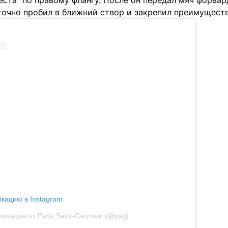
еста" по правому флангу. После он передал мяч форва
точно пробил в ближний створ и закрепил преимущест
икацию в Instagram
ликация от Paris Saint-Germain (@psg)