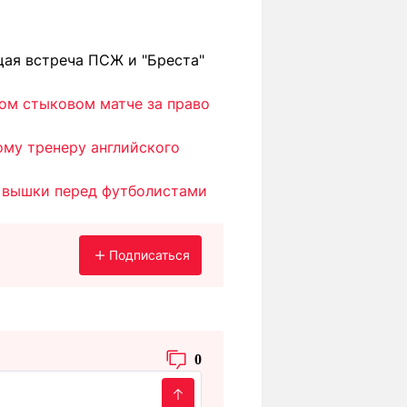
щая встреча ПСЖ и "Бреста"
вом стыковом матче за право
ому тренеру английского
й вышки перед футболистами
Подписаться
0