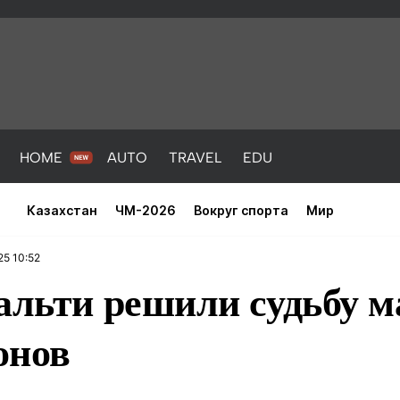
HOME
AUTO
TRAVEL
EDU
Казахстан
ЧМ-2026
Вокруг спорта
Мир
25 10:52
нальти решили судьбу 
онов
PORT
HEALTH
HOME
AUTO
Новости
порт
Новости
Новости