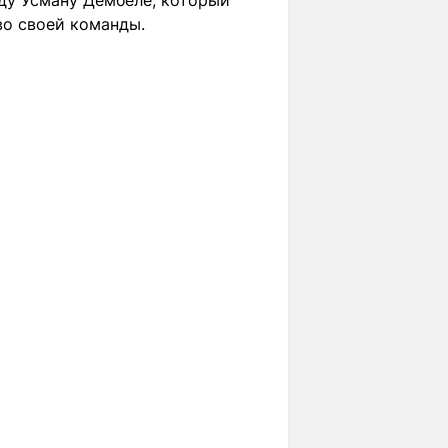
рду Усману Дембеле, который
во своей команды.