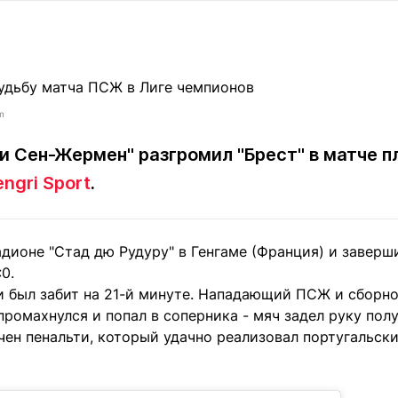
Статьи
округ спорта
Статьи
Полезное
ренды
Блоги
ига
Обзоры
емпионов
Спецпроек
m
и Сен-Жермен" разгромил "Брест" в матче 
engri Sport
.
Контакты редакции
Вакансии
Реклама
Пресс-центр
адионе "Стад дю Рудуру" в Генгаме (Франция) и заверш
0.
клама
и был забит на 21-й минуте. Нападающий ПСЖ и сборн
+7 (700) 3 888 188
промахнулся и попал в соперника - мяч задел руку пол
чен пенальти, который удачно реализовал португальски