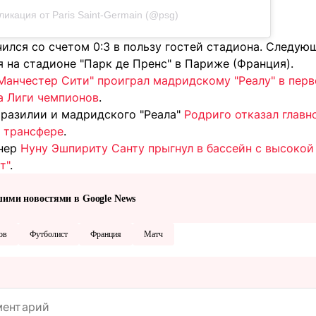
ликация от Paris Saint-Germain (@psg)
чился со счетом 0:3 в пользу гостей стадиона. Следую
 на стадионе "Парк де Пренс" в Париже (Франция).
Манчестер Сити" проиграл мадридскому "Реалу" в пер
а Лиги чемпионов
.
разилии и мадридского "Реала"
Родриго отказал главн
в трансфере
.
енер
Нуну Эшпириту Санту прыгнул в бассейн с высоко
т"
.
шими новостями в Google News
ов
Футболист
Франция
Матч