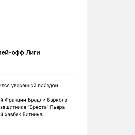
Вокруг света
Образование
Путевые
Учебные
заметки
заведения
Маршруты
ты
Заилийского
Алатау
плей-офф Лиги
Светлая тема
ился уверенной победой
Мы в социальных сетях
ой Франции Брадли Баркола
узащитника "Бреста" Пьера
й хавбек Витинья.