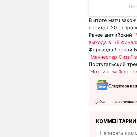
Пуб
В итоге матч закон
пройдет 20 февраля
Ранее английский
"
выхода в 1/8 финал
Форвард сборной Б
"Манчестер Сити" 
Португальский тр
"Ноттингем Форрес
Следите за на
Футбол
Лига чемпион
КОММЕНТАРИИ