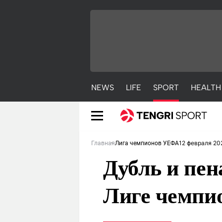
NEWS
LIFE
SPORT
HEALTH
12 февраля 20
Главная
Лига чемпионов УЕФА
Дубль и пе
Лиге чемпи
NEWS
LIFE
S
Новости
Красиво
С