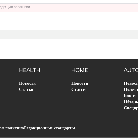
дерацию редакцией
HEALTH
HOME
AUT
Новости
Новости
Новос
Статьи
Статьи
Полезн
Блоги
Обзор
Спецп
ая политика
Редакционные стандарты