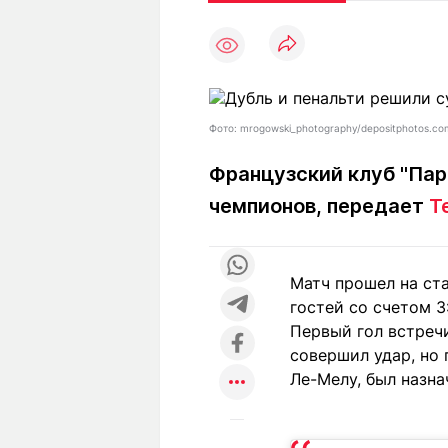
Статьи
Выгодно
В
Погода
Полезно
Т
Спецпроекты
Любопытно
Л
ч
Рейтинги
Гороскопы
Фото: mrogowski_photography/depositphotos.co
Рецепты
Французский клуб "Пар
чемпионов, передает
T
О проекте
Матч прошел на ст
гостей со счетом 3:
Редакция
Ре
Первый гол встреч
+7 (777) 001 44 99
совершил удар, но 
Ле-Мелу, был назна