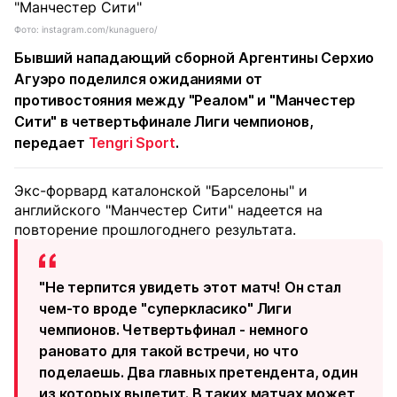
Фото: instagram.com/kunaguero/
Бывший нападающий сборной Аргентины Серхио
Агуэро поделился ожиданиями от
противостояния между "Реалом" и "Манчестер
Сити" в четвертьфинале Лиги чемпионов,
передает
Tengri Sport
.
Экс-форвард каталонской "Барселоны" и
английского "Манчестер Сити" надеется на
повторение прошлогоднего результата.
"Не терпится увидеть этот матч! Он стал
чем-то вроде "суперкласико" Лиги
чемпионов. Четвертьфинал - немного
рановато для такой встречи, но что
поделаешь. Два главных претендента, один
из которых вылетит. В таких матчах может