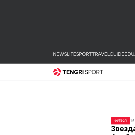
NEWS
LIFE
SPORT
TRAVEL
GUIDE
EDU
16
ФУТБОЛ
Звезда