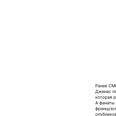
Ранее СМ
Дженас п
которая 
А фанаты 
французск
опублико