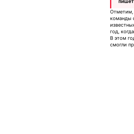
пише
Отметим, 
команды с
известных
год, когд
В этом го
смогли пр