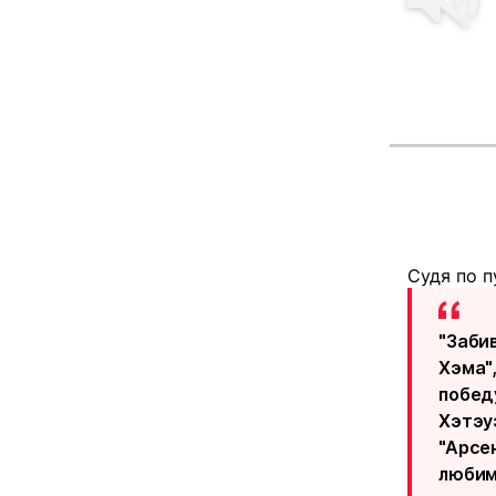
Судя по п
"Заби
Хэма"
побед
Хэтэу
"Арсен
любим