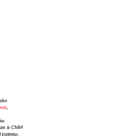
ейн
нна
,
бы
как в СМИ
травмы.