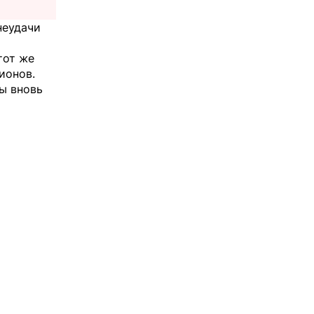
неудачи
тот же
ионов.
ы вновь