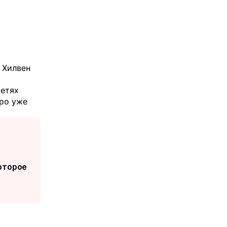
 Хилвен
сетях
дро уже
оторое