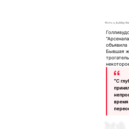
Фото: s_bukley/de
Голливуд
"Арсенала
объявила 
Бывшая ж
трогатель
некоторое
"С гл
приня
непро
время 
перео