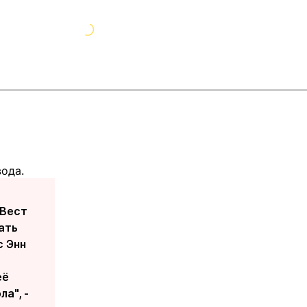
вода.
"Вест
ать
с Энн
её
а", -