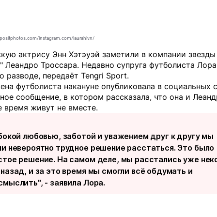
positphotos.com/instagram.com/laurahlvn/
скую актрису Энн Хэтэуэй заметили в компании звезды
" Леандро Троссара. Недавно супруга футболиста Лора
о разводе, передаёт
Tengri Sport
.
ена футболиста накануне опубликовала в социальных 
ное сообщение, в котором рассказала, что она и Леан
 время живут не вместе.
убокой любовью, заботой и уважением друг к другу мы
ли невероятно трудное решение расстаться. Это было
стое решение. На самом деле, мы расстались уже нек
назад, и за это время мы смогли всё обдумать и
смыслить", - заявила Лора.