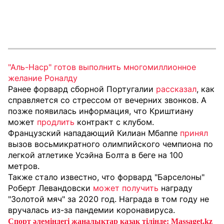
"Аль-Наср" готов выполнить многомиллионное
желание Роналду
Ранее форвард сборной Португалии
рассказал
, как
справляется со стрессом от вечерних звонков. А
позже появилась информация, что Криштиану
может
продлить
контракт с клубом.
Французский нападающий Килиан Мбаппе
принял
вызов восьмикратного олимпийского чемпиона по
легкой атлетике Усэйна Болта в беге на 100
метров.
Также стало известно, что форвард "Барселоны"
Роберт Левандовски
может получить
награду
"Золотой мяч" за 2020 год. Награда в том году не
вручалась из-за пандемии коронавируса.
Спорт әлеміндегі жаңалықтар қазақ тілінде: Massaget.kz