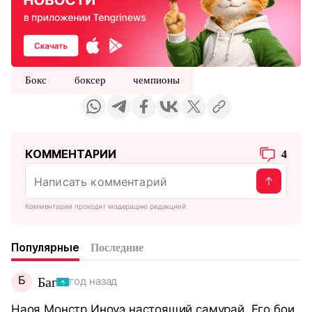
Бокс
боксер
чемпионы
КОММЕНТАРИИ
4
Комментарии проходят модерацию редакцией
Популярные
Последние
Б
Баг
год назад
Наоя Монстр Иноуэ настоящий самурай. Его бои