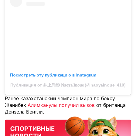
Посмотреть эту публикацию в Instagram
Публикация от 井上尚弥 𝐍𝐚𝐨𝐲𝐚 𝐈𝐧𝐨𝐮𝐞 (@naoyainoue_410)
Ранее казахстанский чемпион мира по боксу
Жанибек
Алимханулы получил вызов
от британца
Дензела Бентли.