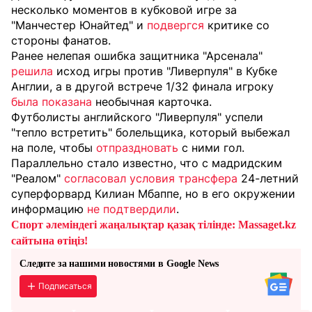
несколько моментов в кубковой игре за
"Манчестер Юнайтед" и
подвергся
критике со
стороны фанатов.
Ранее нелепая ошибка защитника "Арсенала"
решила
исход игры против "Ливерпуля" в Кубке
Англии, а в другой встрече 1/32 финала игроку
была показана
необычная карточка.
Футболисты английского "Ливерпуля" успели
"тепло встретить" болельщика, который выбежал
на поле, чтобы
отпраздновать
с ними гол.
Параллельно стало известно, что с мадридским
"Реалом"
согласовал условия трансфера
24-летний
суперфорвард Килиан Мбаппе, но в его окружении
информацию
не подтвердили
.
Спорт әлеміндегі жаңалықтар қазақ тілінде: Massaget.kz
сайтына өтіңіз!
Следите за нашими новостями в Google News
Подписаться