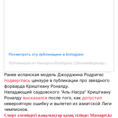
Посмотреть эту публикацию в Instagram
Публикация от Georgina Rodríguez (@lovewithgeorgina.7)
Ранее испанская модель Джорджина Родригес
подверглась
цензуре в публикации про звездного
форварда Криштиану Роналду.
Нападающий саудовского "Аль-Насра" Криштиану
Роналду
высказался
после того, как
допустил
невероятную ошибку и вылетел из азиатской Лиги
чемпионов.
Спорт әлеміндегі жаңалықтар қазақ тілінде: Massaget.kz