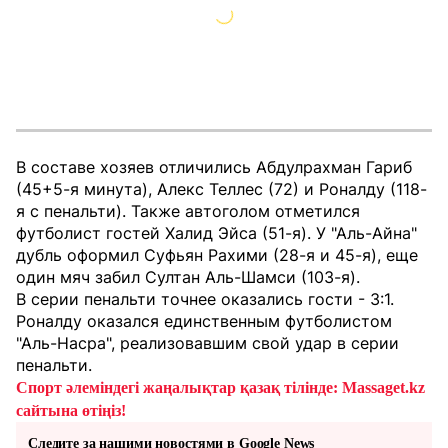
В составе хозяев отличились Абдулрахман Гариб
(45+5-я минута), Алекс Теллес (72) и Роналду (118-
я с пенальти). Также автоголом отметился
футболист гостей Халид Эйса (51-я). У "Аль-Айна"
дубль оформил Суфьян Рахими (28-я и 45-я), еще
один мяч забил Султан Аль-Шамси (103-я).
В серии пенальти точнее оказались гости - 3:1.
Роналду оказался единственным футболистом
"Аль-Насра", реализовавшим свой удар в серии
пенальти.
Спорт әлеміндегі жаңалықтар қазақ тілінде: Massaget.kz
сайтына өтіңіз!
Следите за нашими новостями в Google News